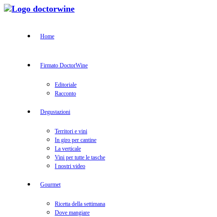
Home
Firmato DoctorWine
Editoriale
Racconto
Degustazioni
Territori e vini
In giro per cantine
La verticale
Vini per tutte le tasche
I nostri video
Gourmet
Ricetta della settimana
Dove mangiare