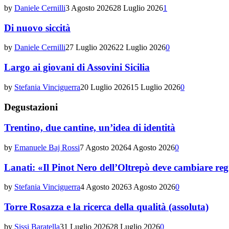
by
Daniele Cernilli
3 Agosto 2026
28 Luglio 2026
1
Di nuovo siccità
by
Daniele Cernilli
27 Luglio 2026
22 Luglio 2026
0
Largo ai giovani di Assovini Sicilia
by
Stefania Vinciguerra
20 Luglio 2026
15 Luglio 2026
0
Degustazioni
Trentino, due cantine, un’idea di identità
by
Emanuele Baj Rossi
7 Agosto 2026
4 Agosto 2026
0
Lanati: «Il Pinot Nero dell’Oltrepò deve cambiare reg
by
Stefania Vinciguerra
4 Agosto 2026
3 Agosto 2026
0
Torre Rosazza e la ricerca della qualità (assoluta)
by
Sissi Baratella
31 Luglio 2026
28 Luglio 2026
0