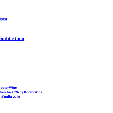
usca
onfit e timo
 DoctorWine
€
10,00
e Tasche 2026 by DoctorWine
€
10,00
 d’Italia 2026
€
24,00