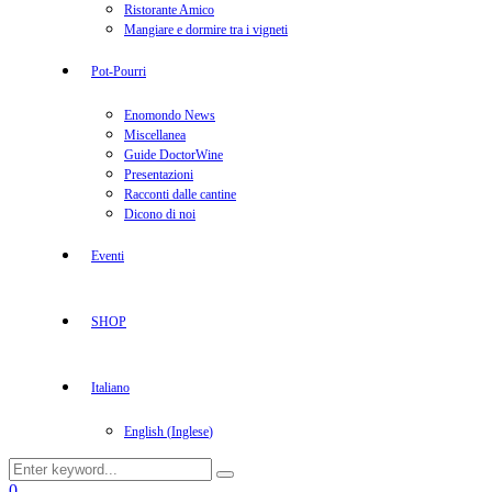
Ristorante Amico
Mangiare e dormire tra i vigneti
Pot-Pourri
Enomondo News
Miscellanea
Guide DoctorWine
Presentazioni
Racconti dalle cantine
Dicono di noi
Eventi
SHOP
Italiano
English
(
Inglese
)
Search
Search
for:
Facebook
Twitter
Instagram
Linkedin
Youtube
0