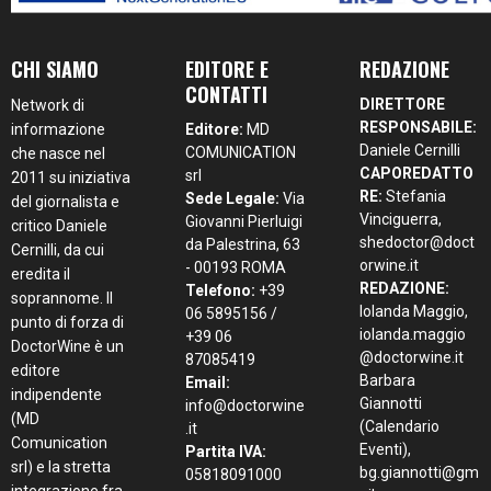
CHI SIAMO
EDITORE E
REDAZIONE
CONTATTI
DIRETTORE
Network di
RESPONSABILE:
informazione
Editore:
MD
Daniele Cernilli
COMUNICATION
che nasce nel
CAPOREDATTO
srl
2011 su iniziativa
RE:
Stefania
Sede Legale:
Via
del giornalista e
Vinciguerra,
Giovanni Pierluigi
critico Daniele
shedoctor@doct
da Palestrina, 63
Cernilli, da cui
orwine.it
- 00193 ROMA
eredita il
REDAZIONE:
Telefono:
+39
soprannome. Il
Iolanda Maggio,
06 5895156 /
punto di forza di
iolanda.maggio
+39 06
DoctorWine è un
@doctorwine.it
87085419
editore
Barbara
Email:
indipendente
Giannotti
info@doctorwine
(MD
(Calendario
.it
Comunication
Eventi),
Partita IVA:
srl) e la stretta
bg.giannotti@gm
05818091000