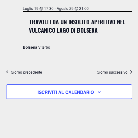
z
g
Luglio 19 @ 17:30
-
Agosto 29 @ 21:00
a
i
z
TRAVOLTI DA UN INSOLITO APERITIVO NEL
o
i
VULCANICO LAGO DI BOLSENA
n
o
n
e
Bolsena
Viterbo
e
Giorno precedente
Giorno successivo
ISCRIVITI AL CALENDARIO