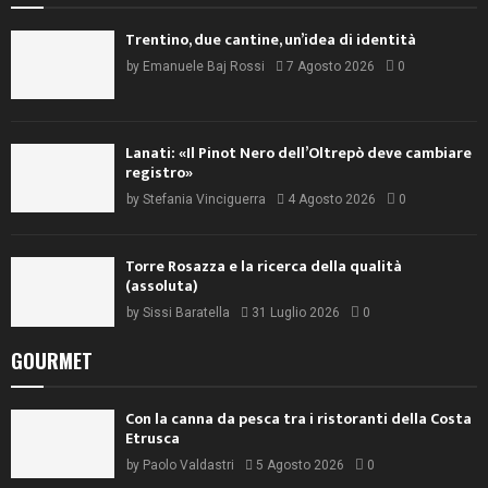
Trentino, due cantine, un’idea di identità
by
Emanuele Baj Rossi
7 Agosto 2026
0
Lanati: «Il Pinot Nero dell’Oltrepò deve cambiare
registro»
by
Stefania Vinciguerra
4 Agosto 2026
0
Torre Rosazza e la ricerca della qualità
(assoluta)
by
Sissi Baratella
31 Luglio 2026
0
GOURMET
Con la canna da pesca tra i ristoranti della Costa
Etrusca
by
Paolo Valdastri
5 Agosto 2026
0