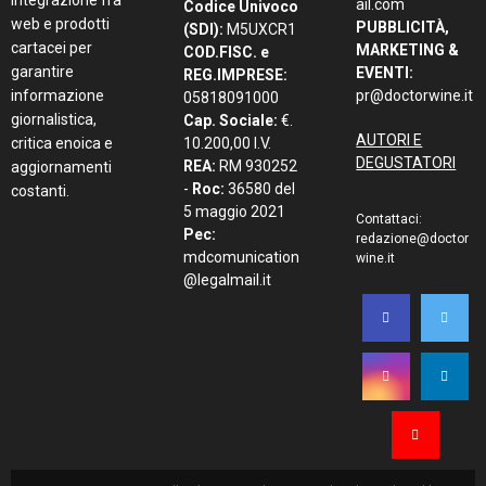
integrazione fra
ail.com
Codice Univoco
web e prodotti
PUBBLICITÀ,
(SDI):
M5UXCR1
cartacei per
MARKETING &
COD.FISC. e
garantire
EVENTI:
REG.IMPRESE:
informazione
pr@doctorwine.it
05818091000
giornalistica,
Cap. Sociale:
€.
AUTORI E
critica enoica e
10.200,00 I.V.
DEGUSTATORI
REA:
RM 930252
aggiornamenti
-
Roc:
36580 del
costanti.
5 maggio 2021
Contattaci:
Pec:
redazione@doctor
mdcomunication
wine.it
@legalmail.it