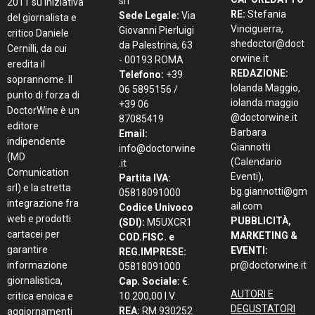
srl
2011 su iniziativa
RE:
Stefania
Sede Legale:
Via
del giornalista e
Vinciguerra,
Giovanni Pierluigi
critico Daniele
shedoctor@doct
da Palestrina, 63
Cernilli, da cui
orwine.it
- 00193 ROMA
eredita il
REDAZIONE:
Telefono:
+39
soprannome. Il
Iolanda Maggio,
06 5895156 /
punto di forza di
iolanda.maggio
+39 06
DoctorWine è un
@doctorwine.it
87085419
editore
Barbara
Email:
indipendente
Giannotti
info@doctorwine
(MD
(Calendario
.it
Comunication
Eventi),
Partita IVA:
srl) e la stretta
bg.giannotti@gm
05818091000
integrazione fra
ail.com
Codice Univoco
web e prodotti
PUBBLICITÀ,
(SDI):
M5UXCR1
cartacei per
MARKETING &
COD.FISC. e
garantire
EVENTI:
REG.IMPRESE:
informazione
pr@doctorwine.it
05818091000
giornalistica,
Cap. Sociale:
€.
AUTORI E
critica enoica e
10.200,00 I.V.
DEGUSTATORI
REA:
RM 930252
aggiornamenti