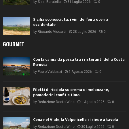
by
Sissi Baratella
31 Luglio 2026
0
Sicilia sconosciuta: i vini dell’entroterra
occidentale
by
Riccardo Viscardi
28 Luglio 2026
0
GOURMET
Con la canna da pesca tra i ristoranti della Costa
Etrusca
by
Paolo Valdastri
5 Agosto 2026
0
Filetti di ricciola su crema di melanzane,
pomodorini confit e timo
by
Redazione DoctorWine
1 Agosto 2026
0
Cena nel Viale, la Valpolicella si siede a tavola
by
Redazione DoctorWine
30 Luglio 2026
0