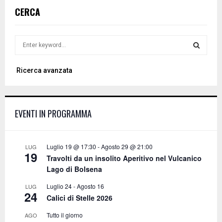
CERCA
S
e
a
S
Ricerca avanzata
r
c
E
h
f
A
EVENTI IN PROGRAMMA
o
r
R
:
C
Luglio 19 @ 17:30
-
Agosto 29 @ 21:00
LUG
19
Travolti da un insolito Aperitivo nel Vulcanico
H
Lago di Bolsena
Luglio 24
-
Agosto 16
LUG
24
Calici di Stelle 2026
Tutto il giorno
AGO