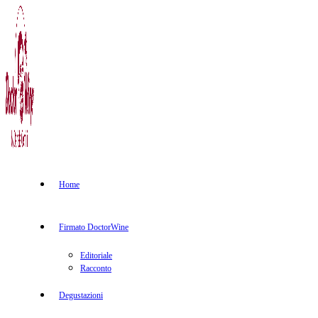
Home
Firmato DoctorWine
Editoriale
Racconto
Degustazioni