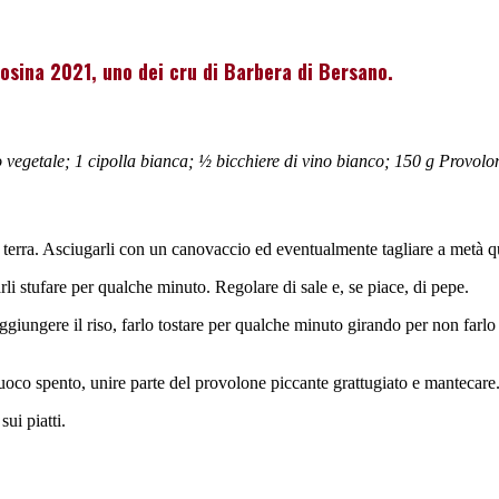
osina 2021, uno dei cru di Barbera di Bersano.
rodo vegetale; 1 cipolla bianca; ½ bicchiere di vino bianco; 150 g Provo
i terra. Asciugarli con un canovaccio ed eventualmente tagliare a metà q
rli stufare per qualche minuto. Regolare di sale e, se piace, di pepe.
Aggiungere il riso, farlo tostare per qualche minuto girando per non farl
 fuoco spento, unire parte del provolone piccante grattugiato e mantecare
sui piatti.