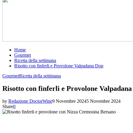
Home
Gourmet
Ricetta della settimana
Risotto con finferli e Provolone Valpadana Dop
Gourmet
Ricetta della settimana
Risotto con finferli e Provolone Valpadan
by
Redazione DoctorWine
9 Novembre 2024
5 Novembre 2024
Share
0