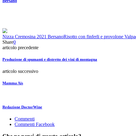
Bersano
Nizza Cremosina 2021 Bersano
Risotto con finferli e provolone Val
Share
0
articolo precedente
Produzione di spumanti e distretto dei vini di montagna
articolo successivo
Mamma Ais
Redazione DoctorWine
Commenti
Commenti Facebook