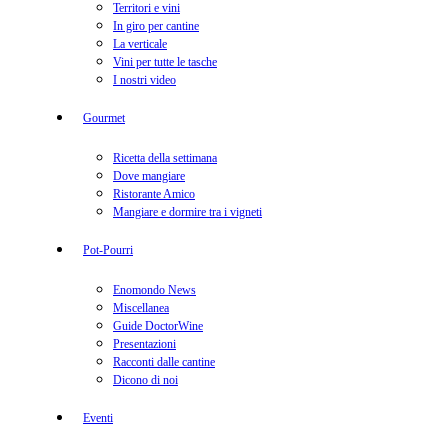
Territori e vini
In giro per cantine
La verticale
Vini per tutte le tasche
I nostri video
Gourmet
Ricetta della settimana
Dove mangiare
Ristorante Amico
Mangiare e dormire tra i vigneti
Pot-Pourri
Enomondo News
Miscellanea
Guide DoctorWine
Presentazioni
Racconti dalle cantine
Dicono di noi
Eventi