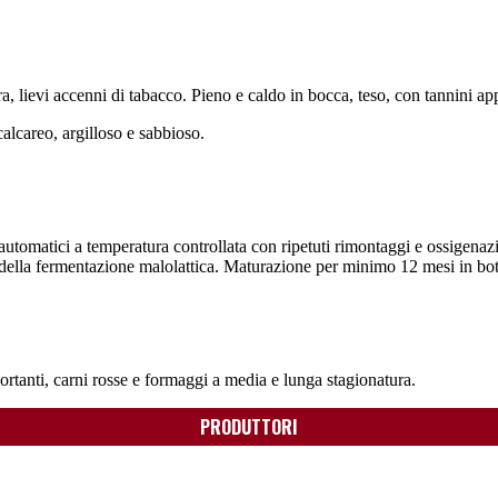
 lievi accenni di tabacco. Pieno e caldo in bocca, teso, con tannini app
lcareo, argilloso e sabbioso.
automatici a temperatura controllata con ripetuti rimontaggi e ossigenaz
o della fermentazione malolattica. Maturazione per minimo 12 mesi in botti
portanti, carni rosse e formaggi a media e lunga stagionatura.
PRODUTTORI