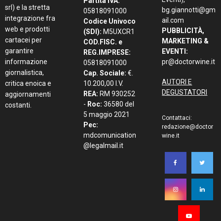
Partita IVA:
srl) e la stretta
bg.giannotti@gm
05818091000
integrazione fra
ail.com
Codice Univoco
web e prodotti
PUBBLICITÀ,
(SDI):
M5UXCR1
cartacei per
MARKETING &
COD.FISC. e
garantire
EVENTI:
REG.IMPRESE:
informazione
pr@doctorwine.it
05818091000
giornalistica,
Cap. Sociale:
€.
AUTORI E
critica enoica e
10.200,00 I.V.
DEGUSTATORI
REA:
RM 930252
aggiornamenti
-
Roc:
36580 del
costanti.
5 maggio 2021
Contattaci:
Pec:
redazione@doctor
mdcomunication
wine.it
@legalmail.it