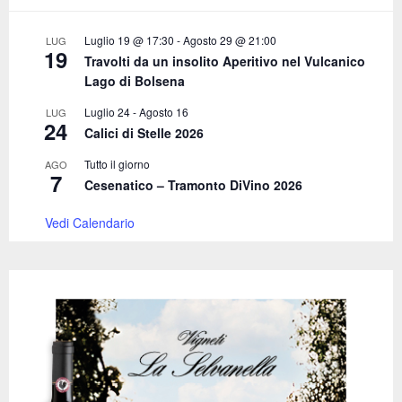
:
C
Luglio 19 @ 17:30
-
Agosto 29 @ 21:00
LUG
19
Travolti da un insolito Aperitivo nel Vulcanico
H
Lago di Bolsena
Luglio 24
-
Agosto 16
LUG
24
Calici di Stelle 2026
Tutto il giorno
AGO
7
Cesenatico – Tramonto DiVino 2026
Vedi Calendario