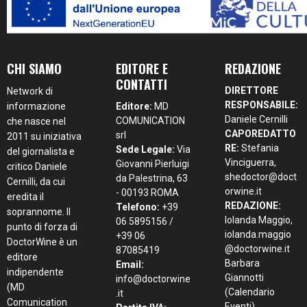
CHI SIAMO
EDITORE E
REDAZIONE
CONTATTI
DIRETTORE
Network di
RESPONSABILE:
informazione
Editore:
MD
Daniele Cernilli
COMUNICATION
che nasce nel
CAPOREDATTO
srl
2011 su iniziativa
RE:
Stefania
Sede Legale:
Via
del giornalista e
Vinciguerra,
Giovanni Pierluigi
critico Daniele
shedoctor@doct
da Palestrina, 63
Cernilli, da cui
orwine.it
- 00193 ROMA
eredita il
REDAZIONE:
Telefono:
+39
soprannome. Il
Iolanda Maggio,
06 5895156 /
punto di forza di
iolanda.maggio
+39 06
DoctorWine è un
@doctorwine.it
87085419
editore
Barbara
Email:
indipendente
Giannotti
info@doctorwine
(MD
(Calendario
.it
Comunication
Eventi),