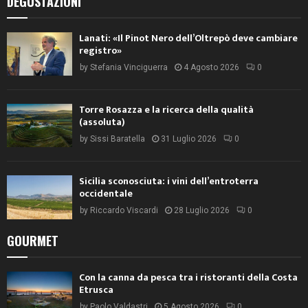
DEGUSTAZIONI
Lanati: «Il Pinot Nero dell’Oltrepò deve cambiare
registro»
by
Stefania Vinciguerra
4 Agosto 2026
0
Torre Rosazza e la ricerca della qualità
(assoluta)
by
Sissi Baratella
31 Luglio 2026
0
Sicilia sconosciuta: i vini dell’entroterra
occidentale
by
Riccardo Viscardi
28 Luglio 2026
0
GOURMET
Con la canna da pesca tra i ristoranti della Costa
Etrusca
by
Paolo Valdastri
5 Agosto 2026
0