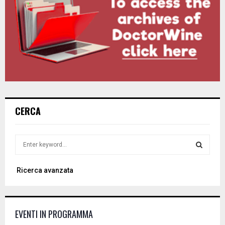
CERCA
S
e
a
S
Ricerca avanzata
r
c
E
h
f
A
EVENTI IN PROGRAMMA
o
r
R