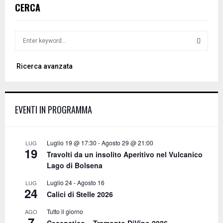
CERCA
S
e
a
S
Ricerca avanzata
r
c
E
h
f
A
EVENTI IN PROGRAMMA
o
r
R
:
C
Luglio 19 @ 17:30
-
Agosto 29 @ 21:00
LUG
19
Travolti da un insolito Aperitivo nel Vulcanico
H
Lago di Bolsena
Luglio 24
-
Agosto 16
LUG
24
Calici di Stelle 2026
Tutto il giorno
AGO
7
Cesenatico – Tramonto DiVino 2026