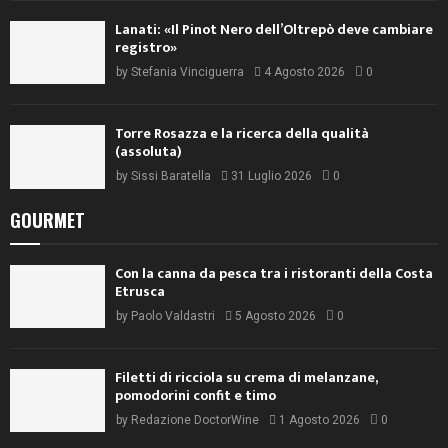
Lanati: «Il Pinot Nero dell’Oltrepò deve cambiare
registro»
by
Stefania Vinciguerra
4 Agosto 2026
0
Torre Rosazza e la ricerca della qualità
(assoluta)
by
Sissi Baratella
31 Luglio 2026
0
GOURMET
Con la canna da pesca tra i ristoranti della Costa
Etrusca
by
Paolo Valdastri
5 Agosto 2026
0
Filetti di ricciola su crema di melanzane,
pomodorini confit e timo
by
Redazione DoctorWine
1 Agosto 2026
0