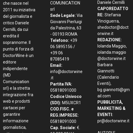
Daniele Cernilli
COMUNICATION
che nasce nel
CAPOREDATTO
srl
2011 su iniziativa
RE:
Stefania
Sede Legale:
Via
del giornalista e
Vinciguerra,
Giovanni Pierluigi
critico Daniele
shedoctor@doct
da Palestrina, 63
Cernilli, da cui
orwine.it
- 00193 ROMA
eredita il
REDAZIONE:
Telefono:
+39
soprannome. Il
Iolanda Maggio,
06 5895156 /
punto di forza di
iolanda.maggio
+39 06
DoctorWine è un
@doctorwine.it
87085419
editore
Barbara
Email:
indipendente
Giannotti
info@doctorwine
(MD
(Calendario
.it
Comunication
Eventi),
Partita IVA:
srl) e la stretta
bg.giannotti@gm
05818091000
integrazione fra
ail.com
Codice Univoco
web e prodotti
PUBBLICITÀ,
(SDI):
M5UXCR1
cartacei per
MARKETING &
COD.FISC. e
garantire
EVENTI:
REG.IMPRESE:
informazione
pr@doctorwine.it
05818091000
giornalistica,
Cap. Sociale:
€.
AUTORI E