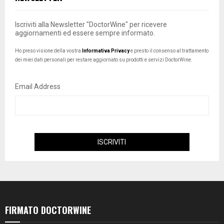
Iscriviti alla Newsletter "DoctorWine" per ricevere
aggiornamenti ed essere sempre informato.
Ho preso visione della vostra
Informativa Privacy
e presto il consenso al trattamento
dei miei dati personali per restare aggiornato su prodotti e servizi DoctorWine.
Email Address
FIRMATO DOCTORWINE