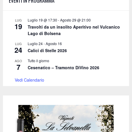
EVENTI IN PROGRAMMA
r
R
:
C
Luglio 19 @ 17:30
-
Agosto 29 @ 21:00
LUG
19
Travolti da un insolito Aperitivo nel Vulcanico
H
Lago di Bolsena
Luglio 24
-
Agosto 16
LUG
24
Calici di Stelle 2026
Tutto il giorno
AGO
7
Cesenatico – Tramonto DiVino 2026
Vedi Calendario