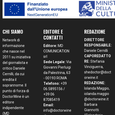
CHI SIAMO
EDITORE E
REDAZIONE
CONTATTI
DIRETTORE
Network di
RESPONSABILE:
informazione
Editore:
MD
Daniele Cernilli
COMUNICATION
che nasce nel
CAPOREDATTO
srl
2011 su iniziativa
RE:
Stefania
Sede Legale:
Via
del giornalista e
Vinciguerra,
Giovanni Pierluigi
critico Daniele
shedoctor@doct
da Palestrina, 63
Cernilli, da cui
orwine.it
- 00193 ROMA
eredita il
REDAZIONE:
Telefono:
+39
soprannome. Il
Iolanda Maggio,
06 5895156 /
punto di forza di
iolanda.maggio
+39 06
DoctorWine è un
@doctorwine.it
87085419
editore
Barbara
Email:
indipendente
Giannotti
info@doctorwine
(MD