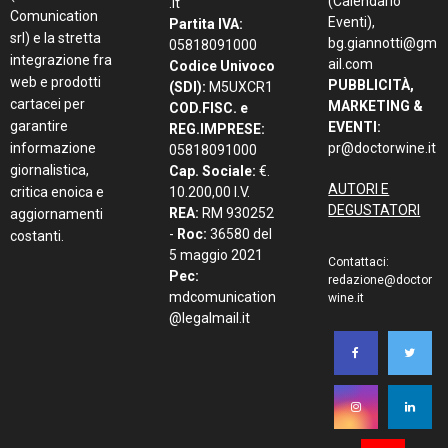
(Calendario
.it
Comunication
Eventi),
Partita IVA:
srl) e la stretta
bg.giannotti@gm
05818091000
integrazione fra
ail.com
Codice Univoco
web e prodotti
PUBBLICITÀ,
(SDI):
M5UXCR1
cartacei per
MARKETING &
COD.FISC. e
garantire
EVENTI:
REG.IMPRESE:
informazione
pr@doctorwine.it
05818091000
giornalistica,
Cap. Sociale:
€.
AUTORI E
critica enoica e
10.200,00 I.V.
DEGUSTATORI
REA:
RM 930252
aggiornamenti
-
Roc:
36580 del
costanti.
5 maggio 2021
Contattaci:
Pec:
redazione@doctor
mdcomunication
wine.it
@legalmail.it