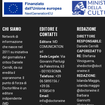
CHI SIAMO
EDITORE E
REDAZIONE
CONTATTI
DIRETTORE
Network di
RESPONSABILE:
informazione
Editore:
MD
Daniele Cernilli
COMUNICATION
che nasce nel
CAPOREDATTO
srl
2011 su iniziativa
RE:
Stefania
Sede Legale:
Via
del giornalista e
Vinciguerra,
Giovanni Pierluigi
critico Daniele
shedoctor@doct
da Palestrina, 63
Cernilli, da cui
orwine.it
- 00193 ROMA
eredita il
REDAZIONE:
Telefono:
+39
soprannome. Il
Iolanda Maggio,
06 5895156 /
punto di forza di
iolanda.maggio
+39 06
DoctorWine è un
@doctorwine.it
87085419
editore
Barbara
Email:
indipendente
Giannotti
info@doctorwine
(MD