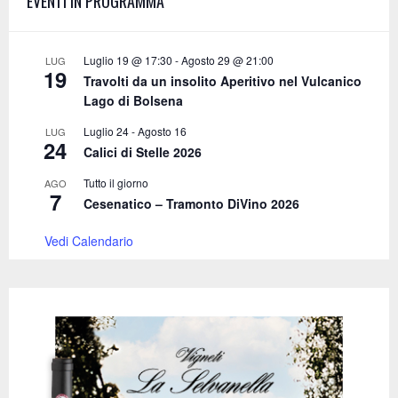
EVENTI IN PROGRAMMA
r
R
:
C
Luglio 19 @ 17:30
-
Agosto 29 @ 21:00
LUG
19
Travolti da un insolito Aperitivo nel Vulcanico
H
Lago di Bolsena
Luglio 24
-
Agosto 16
LUG
24
Calici di Stelle 2026
Tutto il giorno
AGO
7
Cesenatico – Tramonto DiVino 2026
Vedi Calendario