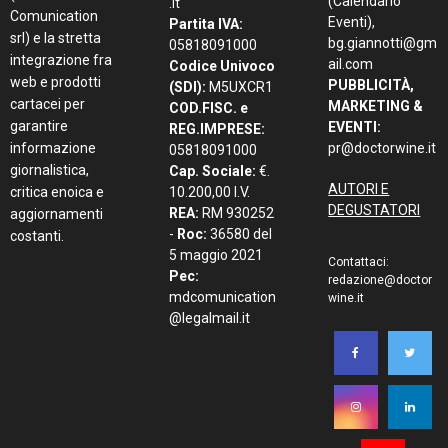
(Calendario
.it
Comunication
Eventi),
Partita IVA:
srl) e la stretta
bg.giannotti@gm
05818091000
integrazione fra
ail.com
Codice Univoco
web e prodotti
PUBBLICITÀ,
(SDI):
M5UXCR1
cartacei per
MARKETING &
COD.FISC. e
garantire
EVENTI:
REG.IMPRESE:
informazione
pr@doctorwine.it
05818091000
giornalistica,
Cap. Sociale:
€.
AUTORI E
critica enoica e
10.200,00 I.V.
DEGUSTATORI
REA:
RM 930252
aggiornamenti
-
Roc:
36580 del
costanti.
5 maggio 2021
Contattaci:
Pec:
redazione@doctor
mdcomunication
wine.it
@legalmail.it