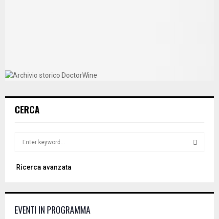
CERCA
S
e
a
S
Ricerca avanzata
r
c
E
h
f
A
EVENTI IN PROGRAMMA
o