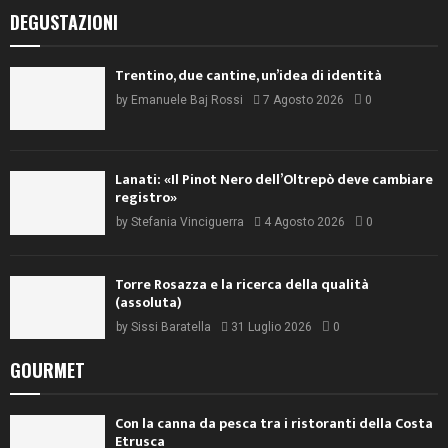
DEGUSTAZIONI
Trentino, due cantine, un’idea di identità
by
Emanuele Baj Rossi
7 Agosto 2026
0
Lanati: «Il Pinot Nero dell’Oltrepò deve cambiare
registro»
by
Stefania Vinciguerra
4 Agosto 2026
0
Torre Rosazza e la ricerca della qualità
(assoluta)
by
Sissi Baratella
31 Luglio 2026
0
GOURMET
Con la canna da pesca tra i ristoranti della Costa
Etrusca