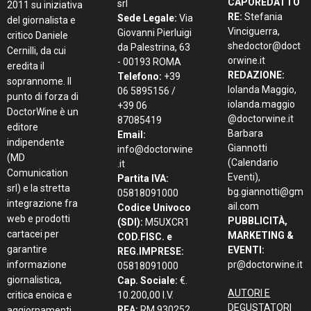
CAPOREDATTO
srl
2011 su iniziativa
RE:
Stefania
Sede Legale:
Via
del giornalista e
Vinciguerra,
Giovanni Pierluigi
critico Daniele
shedoctor@doct
da Palestrina, 63
Cernilli, da cui
orwine.it
- 00193 ROMA
eredita il
REDAZIONE:
Telefono:
+39
soprannome. Il
Iolanda Maggio,
06 5895156 /
punto di forza di
iolanda.maggio
+39 06
DoctorWine è un
@doctorwine.it
87085419
editore
Barbara
Email:
indipendente
Giannotti
info@doctorwine
(MD
(Calendario
.it
Comunication
Eventi),
Partita IVA:
srl) e la stretta
bg.giannotti@gm
05818091000
integrazione fra
ail.com
Codice Univoco
web e prodotti
PUBBLICITÀ,
(SDI):
M5UXCR1
cartacei per
MARKETING &
COD.FISC. e
garantire
EVENTI:
REG.IMPRESE:
informazione
pr@doctorwine.it
05818091000
giornalistica,
Cap. Sociale:
€.
AUTORI E
critica enoica e
10.200,00 I.V.
DEGUSTATORI
REA:
RM 930252
aggiornamenti