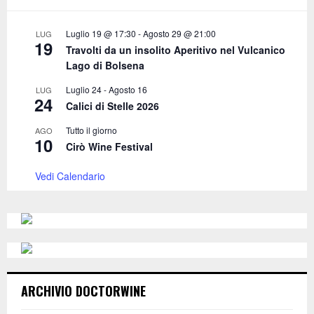
r
R
:
C
Luglio 19 @ 17:30
-
Agosto 29 @ 21:00
LUG
19
Travolti da un insolito Aperitivo nel Vulcanico
H
Lago di Bolsena
Luglio 24
-
Agosto 16
LUG
24
Calici di Stelle 2026
Tutto il giorno
AGO
10
Cirò Wine Festival
Vedi Calendario
ARCHIVIO DOCTORWINE