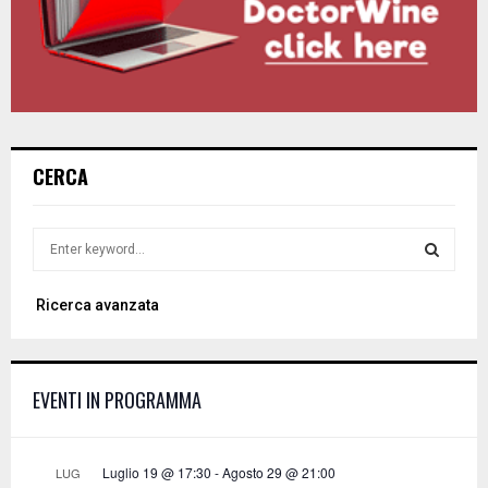
CERCA
S
e
a
S
Ricerca avanzata
r
c
E
h
f
A
EVENTI IN PROGRAMMA
o
r
R
:
C
Luglio 19 @ 17:30
-
Agosto 29 @ 21:00
LUG