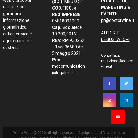
PUBBLICITÀ,
(SDI):
M5UXCR1
cartacei per
MARKETING &
COD.FISC. e
garantire
EVENTI:
REG.IMPRESE:
informazione
pr@doctorwine.it
05818091000
giornalistica,
Cap. Sociale:
€.
AUTORI E
critica enoica e
10.200,00 I.V.
DEGUSTATORI
REA:
RM 930252
aggiornamenti
-
Roc:
36580 del
costanti.
5 maggio 2021
Contattaci:
Pec:
redazione@doctor
mdcomunication
wine.it
@legalmail.it
DoctorWine @2026 all right reserved - Designed and Developed by