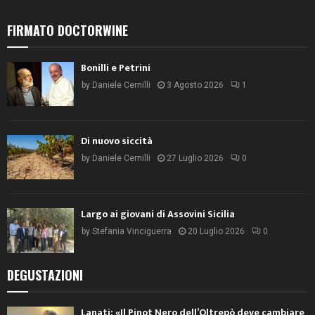
FIRMATO DOCTORWINE
Bonilli e Petrini
by
Daniele Cernilli
3 Agosto 2026
1
Di nuovo siccità
by
Daniele Cernilli
27 Luglio 2026
0
Largo ai giovani di Assovini Sicilia
by
Stefania Vinciguerra
20 Luglio 2026
0
DEGUSTAZIONI
Lanati: «Il Pinot Nero dell’Oltrepò deve cambiare