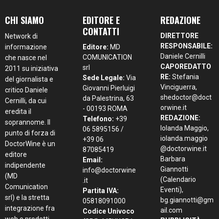
CHI SIAMO
EDITORE E
REDAZIONE
CONTATTI
DIRETTORE
Network di
RESPONSABILE:
informazione
Editore:
MD
Daniele Cernilli
COMUNICATION
che nasce nel
CAPOREDATTO
srl
2011 su iniziativa
RE:
Stefania
Sede Legale:
Via
del giornalista e
Vinciguerra,
Giovanni Pierluigi
critico Daniele
shedoctor@doct
da Palestrina, 63
Cernilli, da cui
orwine.it
- 00193 ROMA
eredita il
REDAZIONE:
Telefono:
+39
soprannome. Il
Iolanda Maggio,
06 5895156 /
punto di forza di
iolanda.maggio
+39 06
DoctorWine è un
@doctorwine.it
87085419
editore
Barbara
Email:
indipendente
Giannotti
info@doctorwine
(MD
(Calendario
.it
Comunication
Eventi),
Partita IVA:
srl) e la stretta
bg.giannotti@gm
05818091000
integrazione fra
ail.com
Codice Univoco
web e prodotti