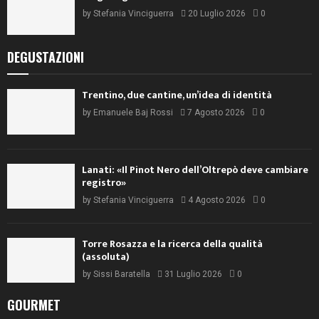
by
Stefania Vinciguerra
20 Luglio 2026
0
DEGUSTAZIONI
Trentino, due cantine, un’idea di identità
by
Emanuele Baj Rossi
7 Agosto 2026
0
Lanati: «Il Pinot Nero dell’Oltrepò deve cambiare
registro»
by
Stefania Vinciguerra
4 Agosto 2026
0
Torre Rosazza e la ricerca della qualità
(assoluta)
by
Sissi Baratella
31 Luglio 2026
0
GOURMET