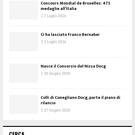
Concours Mondial de Bruxelles: 475
medaglie all’Italia
7 Luglio 2026
Ci ha lasciato Franco Bernabei
2 Luglio 2026
Nasce il Consorzio del Nizza Docg
30 Giugno 2026
Colli di Conegliano Docg, parte il piano di
rilancio
27 Giugno 2026
CERCA