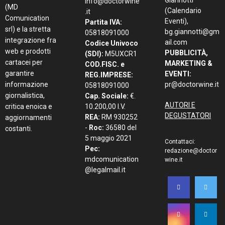
info@doctorwine
(MD
(Calendario
.it
Comunication
Eventi),
Partita IVA:
srl) e la stretta
bg.giannotti@gm
05818091000
integrazione fra
ail.com
Codice Univoco
web e prodotti
PUBBLICITÀ,
(SDI):
M5UXCR1
cartacei per
MARKETING &
COD.FISC. e
garantire
EVENTI:
REG.IMPRESE:
informazione
pr@doctorwine.it
05818091000
giornalistica,
Cap. Sociale:
€.
AUTORI E
critica enoica e
10.200,00 I.V.
DEGUSTATORI
REA:
RM 930252
aggiornamenti
-
Roc:
36580 del
costanti.
5 maggio 2021
Contattaci:
Pec:
redazione@doctor
mdcomunication
wine.it
@legalmail.it