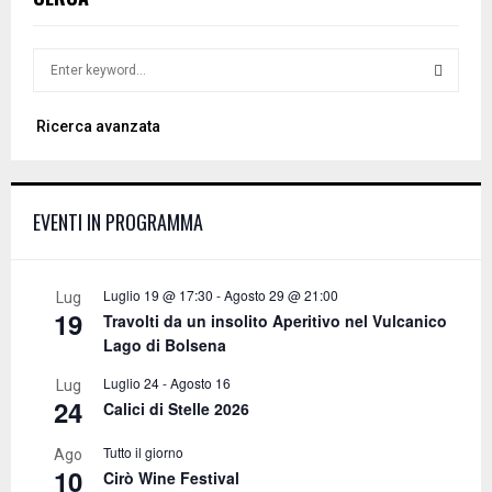
S
e
a
S
Ricerca avanzata
r
c
E
h
f
A
EVENTI IN PROGRAMMA
o
r
R
:
C
Luglio 19 @ 17:30
-
Agosto 29 @ 21:00
Lug
19
Travolti da un insolito Aperitivo nel Vulcanico
H
Lago di Bolsena
Luglio 24
-
Agosto 16
Lug
24
Calici di Stelle 2026
Tutto il giorno
Ago
10
Cirò Wine Festival