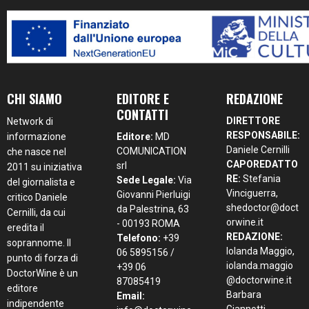
CHI SIAMO
EDITORE E
REDAZIONE
CONTATTI
DIRETTORE
Network di
RESPONSABILE:
informazione
Editore:
MD
Daniele Cernilli
COMUNICATION
che nasce nel
CAPOREDATTO
srl
2011 su iniziativa
RE:
Stefania
Sede Legale:
Via
del giornalista e
Vinciguerra,
Giovanni Pierluigi
critico Daniele
shedoctor@doct
da Palestrina, 63
Cernilli, da cui
orwine.it
- 00193 ROMA
eredita il
REDAZIONE:
Telefono:
+39
soprannome. Il
Iolanda Maggio,
06 5895156 /
punto di forza di
iolanda.maggio
+39 06
DoctorWine è un
@doctorwine.it
87085419
editore
Barbara
Email:
indipendente
Giannotti