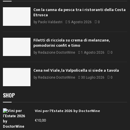
Con la canna da pesca tra i ristoranti della Costa
Etrusca
by
Paolo Valdastri
5 Agosto 2026
0
Filetti di ricciola su crema di melanzane,
pomodorini confit e timo
by
Redazione DoctorWine
1 Agosto 2026
0
Cena nel Viale, la Valpolicella si siede a tavola
by
Redazione DoctorWine
30 Luglio 2026
0
SHOP
Vini per l'Estate 2026 by DoctorWine
€
10,00