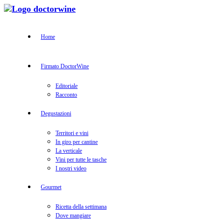
Home
Firmato DoctorWine
Editoriale
Racconto
Degustazioni
Territori e vini
In giro per cantine
La verticale
Vini per tutte le tasche
I nostri video
Gourmet
Ricetta della settimana
Dove mangiare