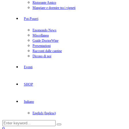
Ristorante Amico
Mangiare e dormire tra i vigneti
Pot-Pourri
Enomondo News
Miscellanea
Guide DoctorWine
Presentazioni
Racconti dalle cantine
Dicono di noi
Eventi
SHOP
Italiano
English
(
Inglese
)
Search
Search
for:
Facebook
Twitter
Instagram
Linkedin
Youtube
0