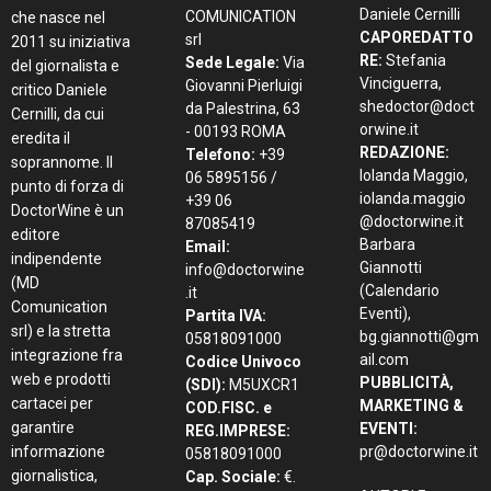
Daniele Cernilli
COMUNICATION
che nasce nel
CAPOREDATTO
srl
2011 su iniziativa
RE:
Stefania
Sede Legale:
Via
del giornalista e
Vinciguerra,
Giovanni Pierluigi
critico Daniele
shedoctor@doct
da Palestrina, 63
Cernilli, da cui
orwine.it
- 00193 ROMA
eredita il
REDAZIONE:
Telefono:
+39
soprannome. Il
Iolanda Maggio,
06 5895156 /
punto di forza di
iolanda.maggio
+39 06
DoctorWine è un
@doctorwine.it
87085419
editore
Barbara
Email:
indipendente
Giannotti
info@doctorwine
(MD
(Calendario
.it
Comunication
Eventi),
Partita IVA:
srl) e la stretta
bg.giannotti@gm
05818091000
integrazione fra
ail.com
Codice Univoco
web e prodotti
PUBBLICITÀ,
(SDI):
M5UXCR1
cartacei per
MARKETING &
COD.FISC. e
garantire
EVENTI:
REG.IMPRESE:
informazione
pr@doctorwine.it
05818091000
giornalistica,
Cap. Sociale:
€.