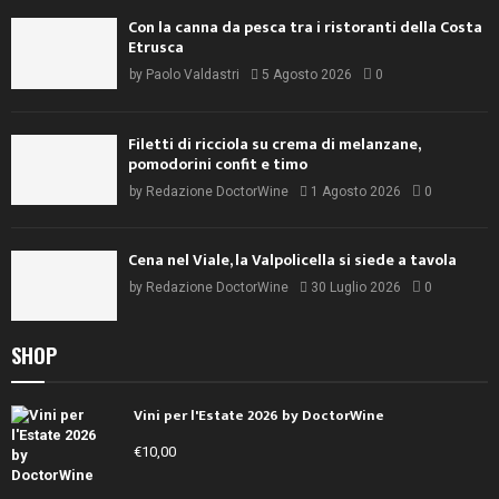
Con la canna da pesca tra i ristoranti della Costa
Etrusca
by
Paolo Valdastri
5 Agosto 2026
0
Filetti di ricciola su crema di melanzane,
pomodorini confit e timo
by
Redazione DoctorWine
1 Agosto 2026
0
Cena nel Viale, la Valpolicella si siede a tavola
by
Redazione DoctorWine
30 Luglio 2026
0
SHOP
Vini per l'Estate 2026 by DoctorWine
€
10,00