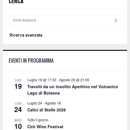
CERCA
S
e
a
S
Ricerca avanzata
r
c
E
h
f
A
EVENTI IN PROGRAMMA
o
r
R
:
C
Luglio 19 @ 17:30
-
Agosto 29 @ 21:00
LUG
19
Travolti da un insolito Aperitivo nel Vulcanico
H
Lago di Bolsena
Luglio 24
-
Agosto 16
LUG
24
Calici di Stelle 2026
Tutto il giorno
AGO
10
Cirò Wine Festival