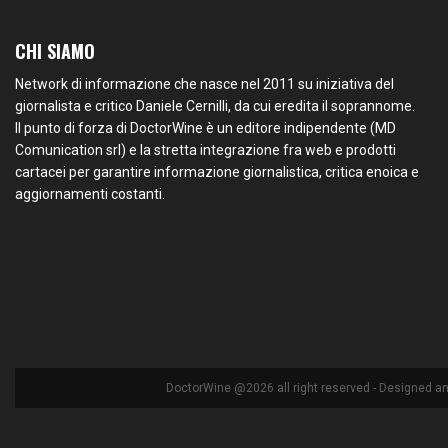
CHI SIAMO
Network di informazione che nasce nel 2011 su iniziativa del
giornalista e critico Daniele Cernilli, da cui eredita il soprannome.
Il punto di forza di DoctorWine è un editore indipendente (MD
Comunication srl) e la stretta integrazione fra web e prodotti
cartacei per garantire informazione giornalistica, critica enoica e
aggiornamenti costanti.
DoctorWine @2026 all right reserved - Designed a