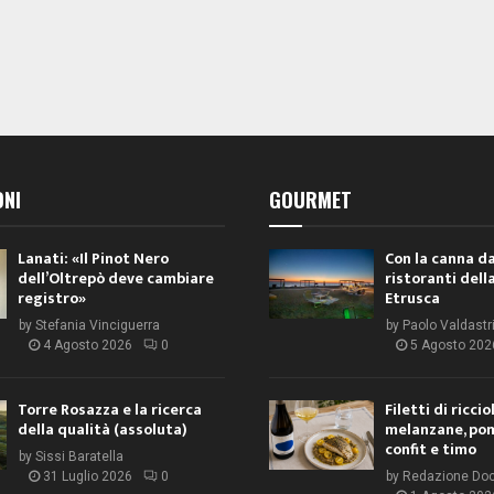
ONI
GOURMET
Lanati: «Il Pinot Nero
Con la canna da
dell’Oltrepò deve cambiare
ristoranti dell
registro»
Etrusca
by
Stefania Vinciguerra
by
Paolo Valdastr
4 Agosto 2026
0
5 Agosto 202
Torre Rosazza e la ricerca
Filetti di ricci
della qualità (assoluta)
melanzane, po
confit e timo
by
Sissi Baratella
31 Luglio 2026
0
by
Redazione Do