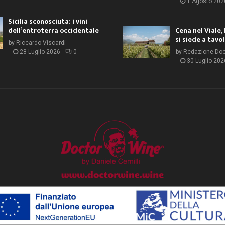
1 Agosto 202
Sicilia sconosciuta: i vini
dell’entroterra occidentale
Cena nel Viale, 
si siede a tavo
by
Riccardo Viscardi
28 Luglio 2026
0
by
Redazione Do
30 Luglio 202