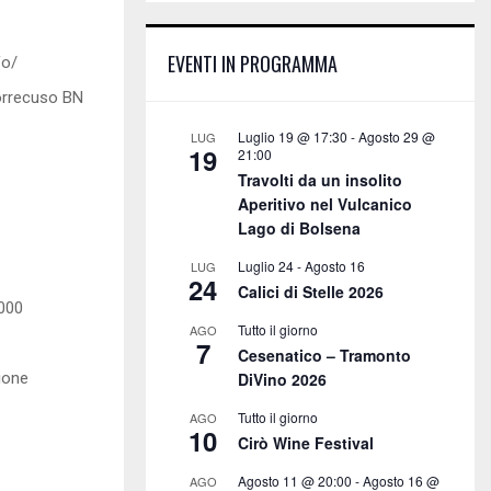
E
h
f
A
EVENTI IN PROGRAMMA
fo/
o
r
R
orrecuso BN
:
C
Luglio 19 @ 17:30
-
Agosto 29 @
LUG
19
21:00
H
Travolti da un insolito
Aperitivo nel Vulcanico
Lago di Bolsena
Luglio 24
-
Agosto 16
LUG
24
Calici di Stelle 2026
.000
Tutto il giorno
AGO
7
Cesenatico – Tramonto
ione
DiVino 2026
Tutto il giorno
AGO
10
Cirò Wine Festival
Agosto 11 @ 20:00
-
Agosto 16 @
AGO