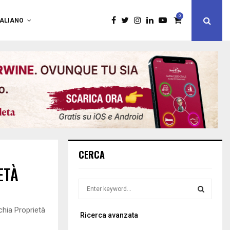
0
TALIANO
CERCA
ETÀ
S
e
a
hia Proprietà
S
Ricerca avanzata
r
c