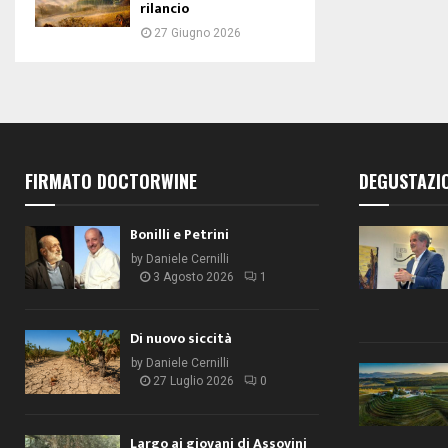
rilancio
27 Giugno 2026
FIRMATO DOCTORWINE
DEGUSTAZI
Bonilli e Petrini
by
Daniele Cernilli
3 Agosto 2026
1
Di nuovo siccità
by
Daniele Cernilli
27 Luglio 2026
0
Largo ai giovani di Assovini