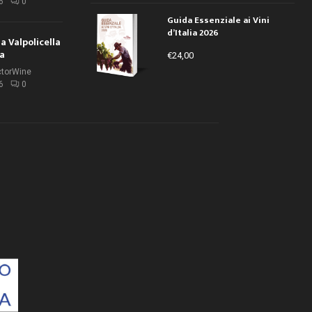
6
0
Guida Essenziale ai Vini
d’Italia 2026
la Valpolicella
la
€
24,00
ctorWine
6
0