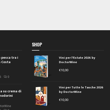
SHOP
 pesca tra i
Vini per l'Estate 2026 by
a Costa
DoctorWine
€
10,00
i
6
0
Vini per Tutte le Tasche 2026
ola su crema di
by DoctorWine
modorini
€
10,00
ctorWine