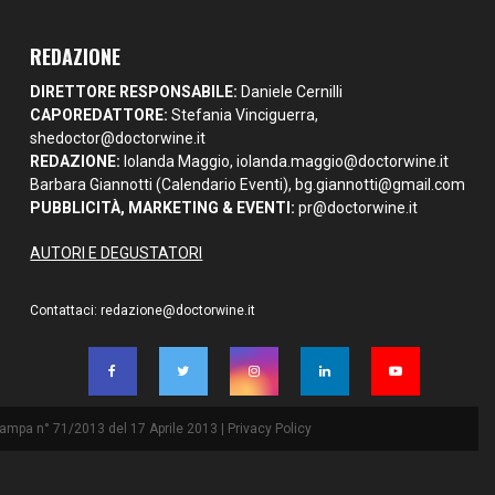
REDAZIONE
DIRETTORE RESPONSABILE:
Daniele Cernilli
CAPOREDATTORE:
Stefania Vinciguerra,
shedoctor@doctorwine.it
REDAZIONE:
Iolanda Maggio,
iolanda.maggio@doctorwine.it
Barbara Giannotti (Calendario Eventi),
bg.giannotti@gmail.com
PUBBLICITÀ, MARKETING & EVENTI:
pr@doctorwine.it
AUTORI E DEGUSTATORI
Contattaci:
redazione@doctorwine.it
Stampa n° 71/2013 del 17 Aprile 2013 |
Privacy Policy