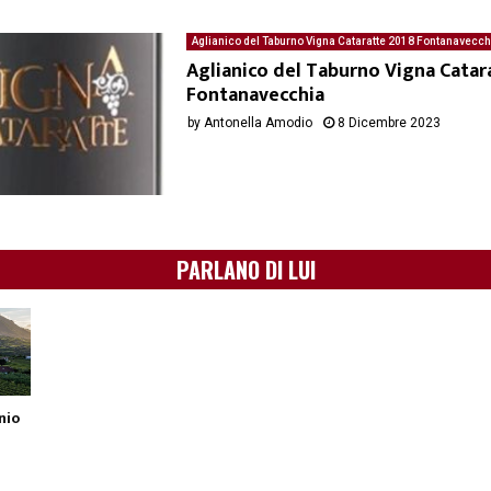
Aglianico del Taburno Vigna Cataratte 2018 Fontanavecch
degustazione del 08/12/2023 di Antonella Amodio
Aglianico del Taburno Vigna Catar
Fontanavecchia
by
Antonella Amodio
8 Dicembre 2023
PARLANO DI LUI
nio