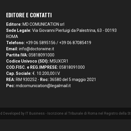
EDITORE E CONTATTI
Editore:
MD COMUNICATION srl
Sede Legale:
Via Giovanni Pierluigi da Palestrina, 63 - 00193
ROMA
Telefono:
+39 06 5895156 / +39 06 87085419
Email:
info@doctorwine.it
Partita IVA:
05818091000
Codice Univoco (SDI):
M5UXCR1
COD.FISC. e REG.IMPRESE:
05818091000
Cap. Sociale:
€. 10.200,00 I.V.
REA:
RM 930252 -
Roc:
36580 del 5 maggio 2021
Pec:
mdcomunication@legalmail.it
nd Developed by
IT Business
- Iscrizione al Tribunale di Roma nel Registro della 