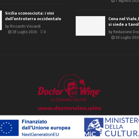
1 Agosto 202
Sicilia sconosciuta: i vini
dell’entroterra occidentale
Cena nel Viale, 
si siede a tavo
by
Riccardo Viscardi
28 Luglio 2026
0
by
Redazione Do
30 Luglio 202