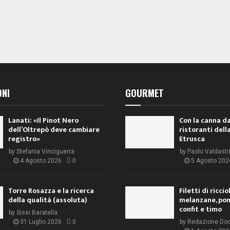
ONI
GOURMET
Lanati: «Il Pinot Nero
Con la canna da
dell’Oltrepò deve cambiare
ristoranti dell
registro»
Etrusca
by
Stefania Vinciguerra
by
Paolo Valdastr
4 Agosto 2026
0
5 Agosto 202
Torre Rosazza e la ricerca
Filetti di ricci
della qualità (assoluta)
melanzane, po
confit e timo
by
Sissi Baratella
31 Luglio 2026
0
by
Redazione Do