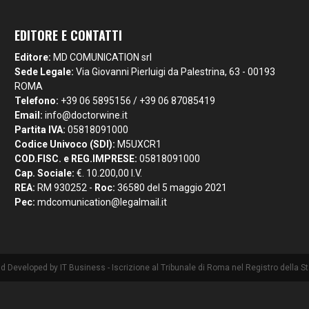
EDITORE E CONTATTI
Editore:
MD COMUNICATION srl
Sede Legale:
Via Giovanni Pierluigi da Palestrina, 63 - 00193
ROMA
Telefono:
+39 06 5895156 / +39 06 87085419
Email:
info@doctorwine.it
Partita IVA:
05818091000
Codice Univoco (SDI):
M5UXCR1
COD.FISC. e REG.IMPRESE:
05818091000
Cap. Sociale:
€. 10.200,00 I.V.
REA:
RM 930252 -
Roc:
36580 del 5 maggio 2021
Pec:
mdcomunication@legalmail.it
nd Developed by
IT Business
- Iscrizione al Tribunale di Roma nel Registro della 