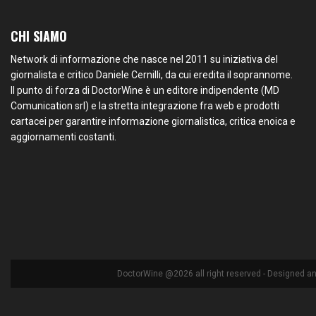
CHI SIAMO
Network di informazione che nasce nel 2011 su iniziativa del
giornalista e critico Daniele Cernilli, da cui eredita il soprannome.
Il punto di forza di DoctorWine è un editore indipendente (MD
Comunication srl) e la stretta integrazione fra web e prodotti
cartacei per garantire informazione giornalistica, critica enoica e
aggiornamenti costanti.
DoctorWine @2026 all right reserved - Designed a