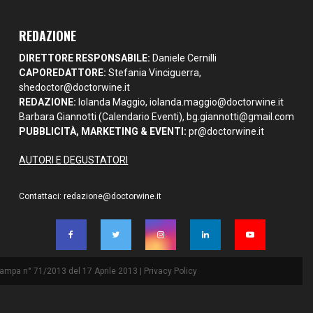
REDAZIONE
DIRETTORE RESPONSABILE:
Daniele Cernilli
CAPOREDATTORE:
Stefania Vinciguerra,
shedoctor@doctorwine.it
REDAZIONE:
Iolanda Maggio,
iolanda.maggio@doctorwine.it
Barbara Giannotti (Calendario Eventi),
bg.giannotti@gmail.com
PUBBLICITÀ, MARKETING & EVENTI:
pr@doctorwine.it
AUTORI E DEGUSTATORI
Contattaci:
redazione@doctorwine.it
Stampa n° 71/2013 del 17 Aprile 2013 |
Privacy Policy