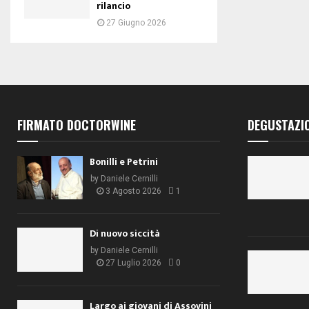
rilancio
27 Giugno 2026
FIRMATO DOCTORWINE
DEGUSTAZI
Bonilli e Petrini
by
Daniele Cernilli
3 Agosto 2026
1
Di nuovo siccità
by
Daniele Cernilli
27 Luglio 2026
0
Largo ai giovani di Assovini