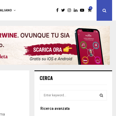
0
TALIANO
CERCA
S
e
a
S
Ricerca avanzata
r
oma
c