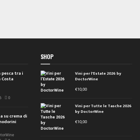
SHOP
 pesca tra i
Vini per l'Estate 2026 by
a Costa
DoctorWine
€
10,00
i
6
0
Vini per Tutte le Tasche 2026
by DoctorWine
ola su crema di
modorini
€
10,00
ctorWine