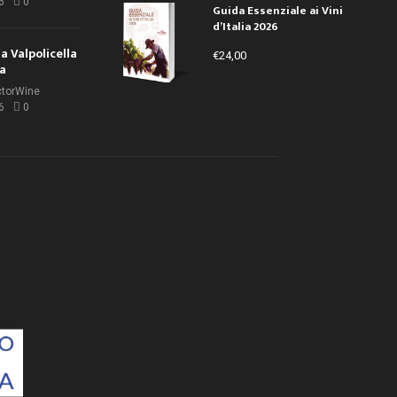
6
0
Guida Essenziale ai Vini
d’Italia 2026
la Valpolicella
€
24,00
la
ctorWine
6
0