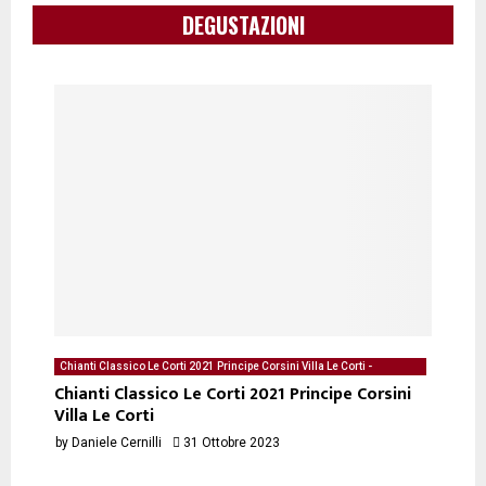
DEGUSTAZIONI
Chianti Classico Le Corti 2021 Principe Corsini Villa Le Corti -
Degustazione del 31/10/2023 di Daniele Cernilli
Chianti Classico Le Corti 2021 Principe Corsini
Villa Le Corti
by
Daniele Cernilli
31 Ottobre 2023