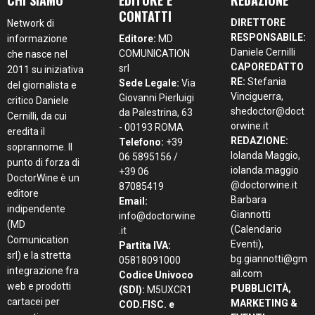
CONTATTI
DIRETTORE
Network di
RESPONSABILE:
informazione
Editore:
MD
Daniele Cernilli
COMUNICATION
che nasce nel
CAPOREDATTO
srl
2011 su iniziativa
RE:
Stefania
Sede Legale:
Via
del giornalista e
Vinciguerra,
Giovanni Pierluigi
critico Daniele
shedoctor@doct
da Palestrina, 63
Cernilli, da cui
orwine.it
- 00193 ROMA
eredita il
REDAZIONE:
Telefono:
+39
soprannome. Il
Iolanda Maggio,
06 5895156 /
punto di forza di
iolanda.maggio
+39 06
DoctorWine è un
@doctorwine.it
87085419
editore
Barbara
Email:
indipendente
Giannotti
info@doctorwine
(MD
(Calendario
.it
Comunication
Eventi),
Partita IVA:
srl) e la stretta
bg.giannotti@gm
05818091000
integrazione fra
ail.com
Codice Univoco
web e prodotti
PUBBLICITÀ,
(SDI):
M5UXCR1
cartacei per
MARKETING &
COD.FISC. e