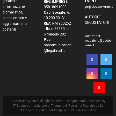
garantire
EVENTI:
REG.IMPRESE:
informazione
pr@doctorwine.it
05818091000
giornalistica,
Cap. Sociale:
€.
AUTORI E
critica enoica e
10.200,00 I.V.
DEGUSTATORI
REA:
RM 930252
aggiornamenti
-
Roc:
36580 del
costanti.
5 maggio 2021
Contattaci:
Pec:
redazione@doctor
mdcomunication
wine.it
@legalmail.it
DoctorWine @2026 all right reserved - Designed and Developed by
IT Business
- Iscrizione al Tribunale di Roma nel Registro della
Stampa n° 71/2013 del 17 Aprile 2013 |
Privacy Policy