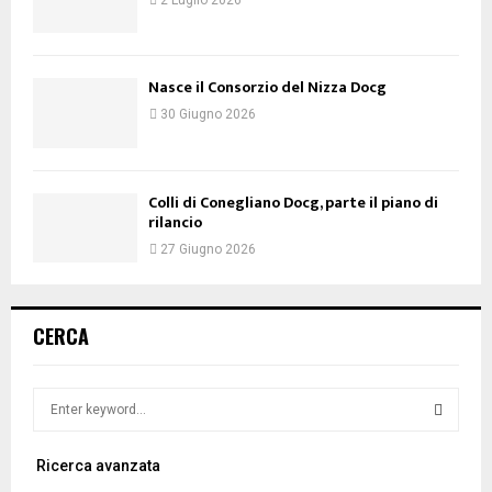
Nasce il Consorzio del Nizza Docg
30 Giugno 2026
Colli di Conegliano Docg, parte il piano di
rilancio
27 Giugno 2026
CERCA
S
e
a
S
Ricerca avanzata
r
c