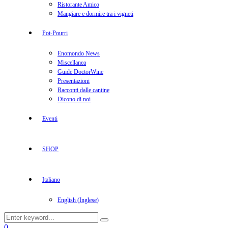
Ristorante Amico
Mangiare e dormire tra i vigneti
Pot-Pourri
Enomondo News
Miscellanea
Guide DoctorWine
Presentazioni
Racconti dalle cantine
Dicono di noi
Eventi
SHOP
Italiano
English
(
Inglese
)
Search
Search
for:
Facebook
Twitter
Instagram
Linkedin
Youtube
0