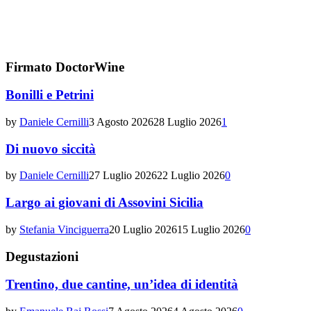
Firmato DoctorWine
Bonilli e Petrini
by
Daniele Cernilli
3 Agosto 2026
28 Luglio 2026
1
Di nuovo siccità
by
Daniele Cernilli
27 Luglio 2026
22 Luglio 2026
0
Largo ai giovani di Assovini Sicilia
by
Stefania Vinciguerra
20 Luglio 2026
15 Luglio 2026
0
Degustazioni
Trentino, due cantine, un’idea di identità