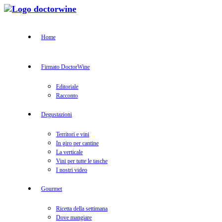
Home
Firmato DoctorWine
Editoriale
Racconto
Degustazioni
Territori e vini
In giro per cantine
La verticale
Vini per tutte le tasche
I nostri video
Gourmet
Ricetta della settimana
Dove mangiare