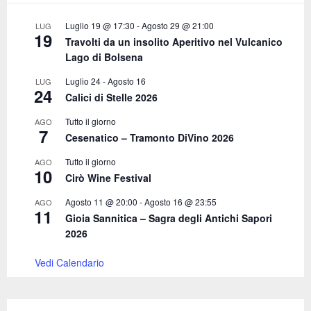
:
C
Luglio 19 @ 17:30
-
Agosto 29 @ 21:00
LUG
19
Travolti da un insolito Aperitivo nel Vulcanico
H
Lago di Bolsena
Luglio 24
-
Agosto 16
LUG
24
Calici di Stelle 2026
Tutto il giorno
AGO
7
Cesenatico – Tramonto DiVino 2026
Tutto il giorno
AGO
10
Cirò Wine Festival
Agosto 11 @ 20:00
-
Agosto 16 @ 23:55
AGO
11
Gioia Sannitica – Sagra degli Antichi Sapori
2026
Vedi Calendario