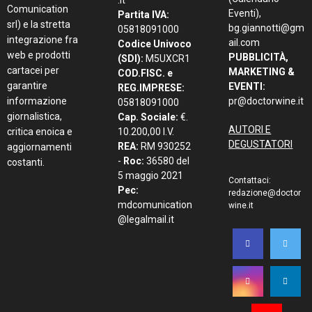
Comunication
Eventi),
Partita IVA:
srl) e la stretta
bg.giannotti@gm
05818091000
integrazione fra
ail.com
Codice Univoco
web e prodotti
PUBBLICITÀ,
(SDI):
M5UXCR1
cartacei per
MARKETING &
COD.FISC. e
garantire
EVENTI:
REG.IMPRESE:
informazione
pr@doctorwine.it
05818091000
giornalistica,
Cap. Sociale:
€.
AUTORI E
critica enoica e
10.200,00 I.V.
DEGUSTATORI
REA:
RM 930252
aggiornamenti
-
Roc:
36580 del
costanti.
5 maggio 2021
Contattaci:
Pec:
redazione@doctor
mdcomunication
wine.it
@legalmail.it