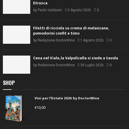
Etrusca
by
Paolo Valdastri
5 Agosto 2026
0
Filetti di ricciola su crema di melanzane,
pomodorini confit e timo
by
Redazione DoctorWine
1 Agosto 2026
0
Cena nel Viale, la Valpolicella si siede a tavola
by
Redazione DoctorWine
30 Luglio 2026
0
SHOP
Vini per l'Estate 2026 by DoctorWine
€
10,00