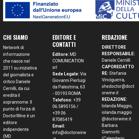
CHI SIAMO
EDITORE E
REDAZIONE
CONTATTI
DIRETTORE
Network di
RESPONSABILE:
informazione
Editore:
MD
Daniele Cernilli
COMUNICATION
che nasce nel
CAPOREDATTO
srl
2011 su iniziativa
RE:
Stefania
Sede Legale:
Via
del giornalista e
Vinciguerra,
Giovanni Pierluigi
critico Daniele
shedoctor@doct
da Palestrina, 63
Cernilli, da cui
orwine.it
- 00193 ROMA
eredita il
REDAZIONE:
Telefono:
+39
soprannome. Il
Iolanda Maggio,
06 5895156 /
punto di forza di
iolanda.maggio
+39 06
DoctorWine è un
@doctorwine.it
87085419
editore
Barbara
Email:
indipendente
Giannotti
info@doctorwine
(MD
(Calendario
.it