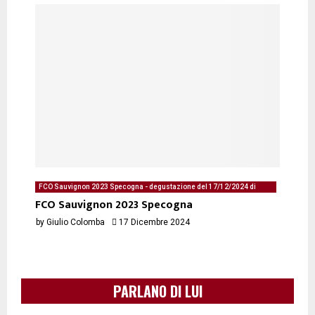
FCO Sauvignon 2023 Specogna - degustazione del 17/12/2024 di
Giulio Colomba
FCO Sauvignon 2023 Specogna
by
Giulio Colomba
17 Dicembre 2024
PARLANO DI LUI