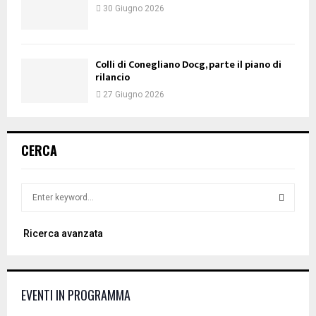
30 Giugno 2026
Colli di Conegliano Docg, parte il piano di
rilancio
27 Giugno 2026
CERCA
S
e
a
S
Ricerca avanzata
r
c
E
h
f
A
EVENTI IN PROGRAMMA
o
r
R