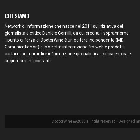
CHI SIAMO
Network di informazione che nasce nel 2011 su iniziativa del
giornalista e critico Daniele Cernilli, da cui eredita il soprannome.
Il punto di forza di DoctorWine è un editore indipendente (MD
Comunication srl) e la stretta integrazione fra web e prodotti
cartacei per garantire informazione giornalistica, critica enoica e
aggiornamenti costanti.
DoctorWine @2026 all right reserved - Designed a