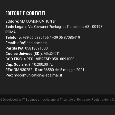
EDITORE E CONTATTI
Editore:
MD COMUNICATION srl
Sede Legale:
Via Giovanni Pierluigi da Palestrina, 63 - 00193
ROMA
Telefono:
+39 06 5895156 / +39 06 87085419
Email:
info@doctorwine.it
Partita IVA:
05818091000
Codice Univoco (SDI):
M5UXCR1
COD.FISC. e REG.IMPRESE:
05818091000
Cap. Sociale:
€. 10.200,00 I.V.
REA:
RM 930252 -
Roc:
36580 del 5 maggio 2021
Pec:
mdcomunication@legalmail.it
nd Developed by
IT Business
- Iscrizione al Tribunale di Roma nel Registro della 