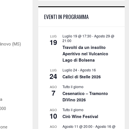
E
h
f
A
EVENTI IN PROGRAMMA
o
r
R
:
C
Luglio 19 @ 17:30
-
Agosto 29 @
LUG
19
21:00
dinovo (MS)
H
Travolti da un insolito
Aperitivo nel Vulcanico
Lago di Bolsena
Luglio 24
-
Agosto 16
LUG
24
Calici di Stelle 2026
Tutto il giorno
AGO
7
Cesenatico – Tramonto
ta
DiVino 2026
.000
Tutto il giorno
AGO
10
Cirò Wine Festival
Agosto 11 @ 20:00
-
Agosto 16 @
AGO
ione