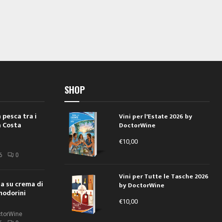
SHOP
 pesca tra i
Vini per l'Estate 2026 by
a Costa
DoctorWine
€
10,00
i
6
0
Vini per Tutte le Tasche 2026
ola su crema di
by DoctorWine
modorini
€
10,00
ctorWine