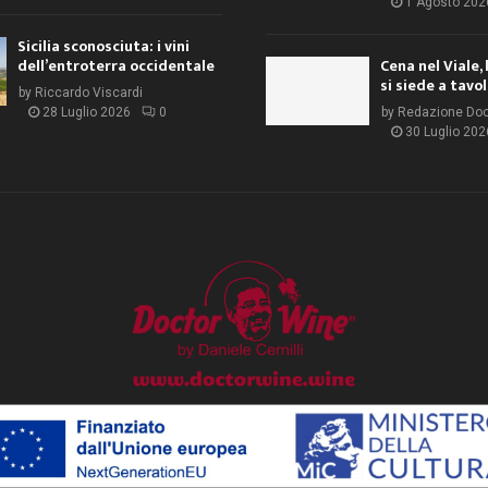
1 Agosto 202
Sicilia sconosciuta: i vini
dell’entroterra occidentale
Cena nel Viale, 
si siede a tavo
by
Riccardo Viscardi
28 Luglio 2026
0
by
Redazione Do
30 Luglio 202