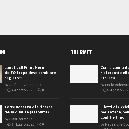
ONI
GOURMET
Lanati: «Il Pinot Nero
Con la canna da
dell’Oltrepò deve cambiare
ristoranti dell
registro»
Etrusca
by
Stefania Vinciguerra
by
Paolo Valdastr
4 Agosto 2026
0
5 Agosto 202
Torre Rosazza e la ricerca
Filetti di ricci
della qualità (assoluta)
melanzane, po
confit e timo
by
Sissi Baratella
31 Luglio 2026
0
by
Redazione Do