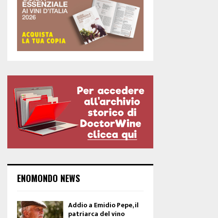
ENOMONDO NEWS
Addio a Emidio Pepe, il
patriarca del vino