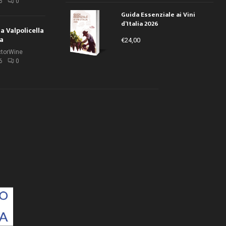
6
0
Guida Essenziale ai Vini
d’Italia 2026
la Valpolicella
la
€
24,00
ctorWine
6
0