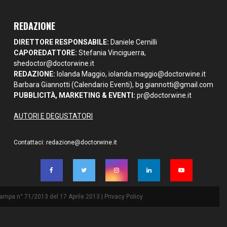
REDAZIONE
DIRETTORE RESPONSABILE:
Daniele Cernilli
CAPOREDATTORE:
Stefania Vinciguerra,
shedoctor@doctorwine.it
REDAZIONE:
Iolanda Maggio,
iolanda.maggio@doctorwine.it
Barbara Giannotti (Calendario Eventi),
bg.giannotti@gmail.com
PUBBLICITÀ, MARKETING & EVENTI:
pr@doctorwine.it
AUTORI E DEGUSTATORI
Contattaci:
redazione@doctorwine.it
Stampa n° 71/2013 del 17 Aprile 2013 |
Privacy Policy