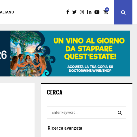
0
TALIANO
CERCA
S
e
a
S
Ricerca avanzata
r
c