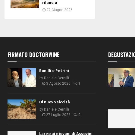
rilancio
27 Giugno 2026
FIRMATO DOCTORWINE
DEGUSTAZI
Bonilli e Petrini
by
Daniele Cernilli
3 Agosto 2026
1
Di nuovo siccità
by
Daniele Cernilli
27 Luglio 2026
0
Largo ai giovani di Assovini