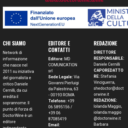
CHI SIAMO
EDITORE E
REDAZIONE
CONTATTI
DIRETTORE
Network di
RESPONSABILE:
informazione
Editore:
MD
Daniele Cernilli
COMUNICATION
che nasce nel
CAPOREDATTO
srl
2011 su iniziativa
RE:
Stefania
Sede Legale:
Via
del giornalista e
Vinciguerra,
Giovanni Pierluigi
critico Daniele
shedoctor@doct
da Palestrina, 63
Cernilli, da cui
orwine.it
- 00193 ROMA
eredita il
REDAZIONE:
Telefono:
+39
soprannome. Il
Iolanda Maggio,
06 5895156 /
punto di forza di
iolanda.maggio
+39 06
DoctorWine è un
@doctorwine.it
87085419
editore
Barbara
Email: