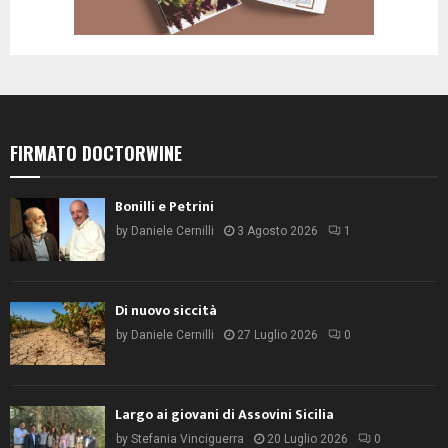
FIRMATO DOCTORWINE
Bonilli e Petrini
by
Daniele Cernilli
3 Agosto 2026
1
Di nuovo siccità
by
Daniele Cernilli
27 Luglio 2026
0
Largo ai giovani di Assovini Sicilia
by
Stefania Vinciguerra
20 Luglio 2026
0