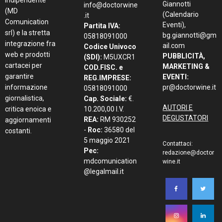
indipendente
Giannotti
info@doctorwine
(MD
(Calendario
.it
Comunication
Eventi),
Partita IVA:
srl) e la stretta
bg.giannotti@gm
05818091000
integrazione fra
ail.com
Codice Univoco
web e prodotti
PUBBLICITÀ,
(SDI):
M5UXCR1
cartacei per
MARKETING &
COD.FISC. e
garantire
EVENTI:
REG.IMPRESE:
informazione
pr@doctorwine.it
05818091000
giornalistica,
Cap. Sociale:
€.
AUTORI E
critica enoica e
10.200,00 I.V.
DEGUSTATORI
REA:
RM 930252
aggiornamenti
-
Roc:
36580 del
costanti.
5 maggio 2021
Contattaci:
Pec:
redazione@doctor
mdcomunication
wine.it
@legalmail.it