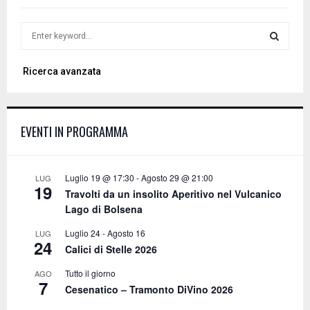
S
e
a
S
Ricerca avanzata
r
c
E
h
f
A
EVENTI IN PROGRAMMA
o
r
R
:
C
Luglio 19 @ 17:30
-
Agosto 29 @ 21:00
LUG
19
Travolti da un insolito Aperitivo nel Vulcanico
H
Lago di Bolsena
Luglio 24
-
Agosto 16
LUG
24
Calici di Stelle 2026
Tutto il giorno
AGO
7
Cesenatico – Tramonto DiVino 2026