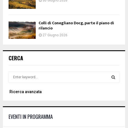
30 Giugno 2026
Colli di Conegliano Docg, parte il piano di
rilancio
27 Giugno 2026
CERCA
S
e
a
S
Ricerca avanzata
r
c
E
h
f
A
EVENTI IN PROGRAMMA
o
r
R