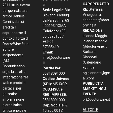
CAPOREDATTO
srl
2011 su iniziativa
RE:
Stefania
Sede Legale:
Via
del giornalista e
Vinciguerra,
Giovanni Pierluigi
critico Daniele
shedoctor@doct
da Palestrina, 63
Cernilli, da cui
orwine.it
- 00193 ROMA
eredita il
REDAZIONE:
Telefono:
+39
soprannome. Il
Iolanda Maggio,
06 5895156 /
punto di forza di
iolanda.maggio
+39 06
DoctorWine è un
@doctorwine.it
87085419
editore
Barbara
Email:
indipendente
Giannotti
info@doctorwine
(MD
(Calendario
.it
Comunication
Eventi),
Partita IVA:
srl) e la stretta
bg.giannotti@gm
05818091000
integrazione fra
ail.com
Codice Univoco
web e prodotti
PUBBLICITÀ,
(SDI):
M5UXCR1
cartacei per
MARKETING &
COD.FISC. e
garantire
EVENTI:
REG.IMPRESE:
informazione
pr@doctorwine.it
05818091000
giornalistica,
Cap. Sociale:
€.
AUTORI E
critica enoica e
10.200,00 I.V.