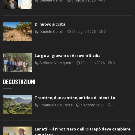
by
Daniele Cernilli
3 Agosto 2026
1
Di nuovo siccità
by
Daniele Cernilli
27 Luglio 2026
0
Largo ai giovani di Assovini Sicilia
by
Stefania Vinciguerra
20 Luglio 2026
0
DEGUSTAZIONI
Trentino, due cantine, un’idea di identità
by
Emanuele Baj Rossi
7 Agosto 2026
0
Lanati: «Il Pinot Nero dell’Oltrepò deve cambiare
registro»