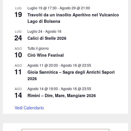
:
C
Luglio 19 @ 17:30
-
Agosto 29 @ 21:00
LUG
19
Travolti da un insolito Aperitivo nel Vulcanico
H
Lago di Bolsena
Luglio 24
-
Agosto 16
LUG
24
Calici di Stelle 2026
Tutto il giorno
AGO
10
Cirò Wine Festival
Agosto 11 @ 20:00
-
Agosto 16 @ 23:55
AGO
11
Gioia Sannitica – Sagra degli Antichi Sapori
2026
Agosto 14 @ 19:00
-
Agosto 16 @ 23:55
AGO
14
Rimini – Dire, Mare, Mangiare 2026
Vedi Calendario