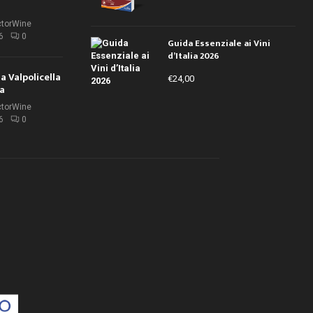
ctorWine
6
0
Guida Essenziale ai Vini
d’Italia 2026
la Valpolicella
€
24,00
la
ctorWine
6
0