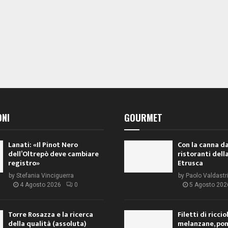
ONI
GOURMET
Lanati: «Il Pinot Nero
Con la canna da
dell’Oltrepò deve cambiare
ristoranti dell
registro»
Etrusca
by
Stefania Vinciguerra
by
Paolo Valdastr
4 Agosto 2026
0
5 Agosto 202
Torre Rosazza e la ricerca
Filetti di ricci
della qualità (assoluta)
melanzane, po