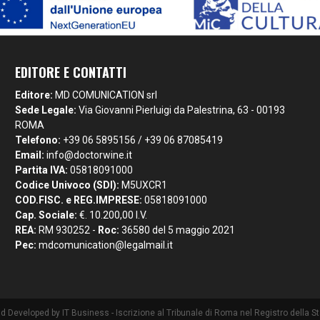
EDITORE E CONTATTI
Editore:
MD COMUNICATION srl
Sede Legale:
Via Giovanni Pierluigi da Palestrina, 63 - 00193
ROMA
Telefono:
+39 06 5895156 / +39 06 87085419
Email:
info@doctorwine.it
Partita IVA:
05818091000
Codice Univoco (SDI):
M5UXCR1
COD.FISC. e REG.IMPRESE:
05818091000
Cap. Sociale:
€. 10.200,00 I.V.
REA:
RM 930252 -
Roc:
36580 del 5 maggio 2021
Pec:
mdcomunication@legalmail.it
nd Developed by
IT Business
- Iscrizione al Tribunale di Roma nel Registro della 