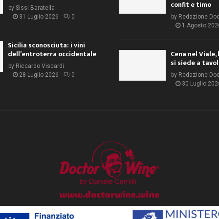
confit e timo
by
Sissi Baratella
31 Luglio 2026
0
by
Redazione Do
1 Agosto 202
Sicilia sconosciuta: i vini
dell’entroterra occidentale
Cena nel Viale, 
si siede a tavo
by
Riccardo Viscardi
28 Luglio 2026
0
by
Redazione Do
30 Luglio 202