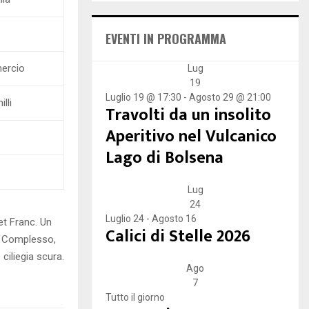
E
h
f
A
EVENTI IN PROGRAMMA
o
r
R
ercio
:
Lug
19
C
Luglio 19 @ 17:30
-
Agosto 29 @ 21:00
lli
Travolti da un insolito
H
Aperitivo nel Vulcanico
Lago di Bolsena
Lug
24
Luglio 24
-
Agosto 16
t Franc. Un
Calici di Stelle 2026
. Complesso,
ciliegia scura.
Ago
7
Tutto il giorno