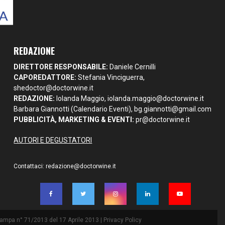
REDAZIONE
DIRETTORE RESPONSABILE:
Daniele Cernilli
CAPOREDATTORE:
Stefania Vinciguerra,
shedoctor@doctorwine.it
REDAZIONE:
Iolanda Maggio,
iolanda.maggio@doctorwine.it
Barbara Giannotti (Calendario Eventi),
bg.giannotti@gmail.com
PUBBLICITÀ, MARKETING & EVENTI:
pr@doctorwine.it
AUTORI E DEGUSTATORI
Contattaci:
redazione@doctorwine.it
Stampa n° 71/2013 del 17 Aprile 2013 |
Privacy Policy