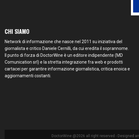
CHI SIAMO
Network di informazione che nasce nel 2011 su iniziativa del
giornalista e critico Daniele Cernilli, da cui eredita il soprannome.
Il punto di forza di DoctorWine è un editore indipendente (MD
Comunication srl) e la stretta integrazione fra web e prodotti
cartacei per garantire informazione giornalistica, critica enoica e
aggiornamenti costanti.
DoctorWine @2026 all right reserved - Designed a