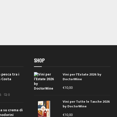
SHOP
 pesca tra i
Vini per l'Estate 2026 by
a Costa
DoctorWine
€
10,00
i
6
0
Vini per Tutte le Tasche 2026
by DoctorWine
ola su crema di
modorini
€
10,00