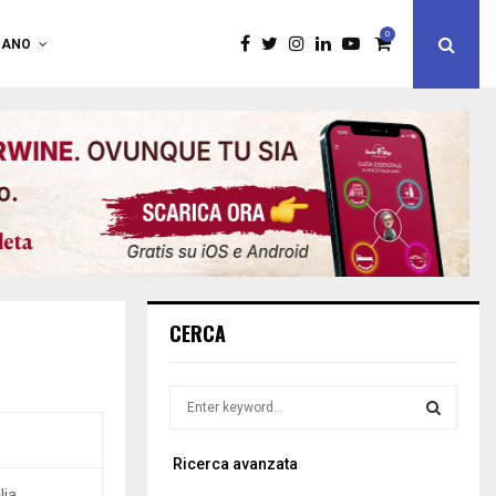
0
IANO
CERCA
S
e
a
S
Ricerca avanzata
r
c
lia