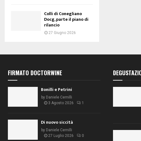
Colli di Conegliano
Docg, parte il piano di
rilancio
27 Giugno 2026
FIRMATO DOCTORWINE
DEGUSTAZI
Bonilli e Petrini
by
Daniele Cernilli
3 Agosto 2026
1
Di nuovo siccità
by
Daniele Cernilli
27 Luglio 2026
0