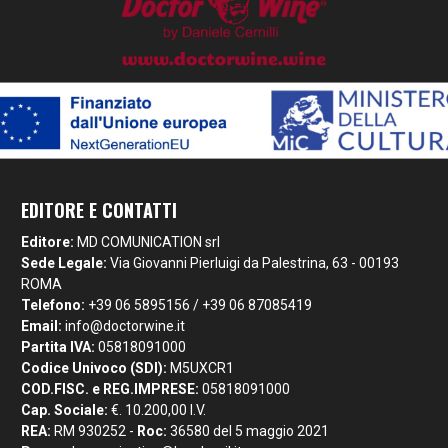
EDITORE E CONTATTI
Editore:
MD COMUNICATION srl
Sede Legale:
Via Giovanni Pierluigi da Palestrina, 63 - 00193
ROMA
Telefono:
+39 06 5895156 / +39 06 87085419
Email:
info@doctorwine.it
Partita IVA:
05818091000
Codice Univoco (SDI):
M5UXCR1
COD.FISC. e REG.IMPRESE:
05818091000
Cap. Sociale:
€. 10.200,00 I.V.
REA:
RM 930252 -
Roc:
36580 del 5 maggio 2021