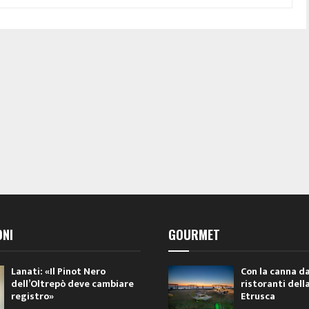
ONI
GOURMET
Lanati: «Il Pinot Nero
Con la canna da
dell’Oltrepò deve cambiare
ristoranti dell
registro»
Etrusca