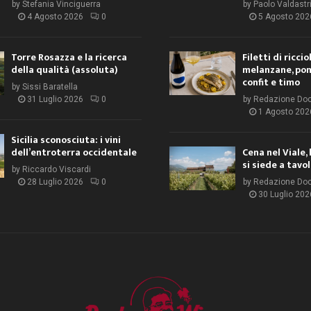
by
Stefania Vinciguerra
by
Paolo Valdastr
4 Agosto 2026
0
5 Agosto 202
Torre Rosazza e la ricerca
Filetti di ricci
della qualità (assoluta)
melanzane, po
confit e timo
by
Sissi Baratella
31 Luglio 2026
0
by
Redazione Do
1 Agosto 202
Sicilia sconosciuta: i vini
dell’entroterra occidentale
Cena nel Viale, 
si siede a tavo
by
Riccardo Viscardi
28 Luglio 2026
0
by
Redazione Do
30 Luglio 202