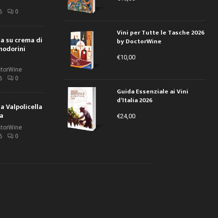
i
6
0
Vini per Tutte le Tasche 2026
ola su crema di
by DoctorWine
modorini
€
10,00
ctorWine
6
0
Guida Essenziale ai Vini
d’Italia 2026
la Valpolicella
la
€
24,00
ctorWine
6
0