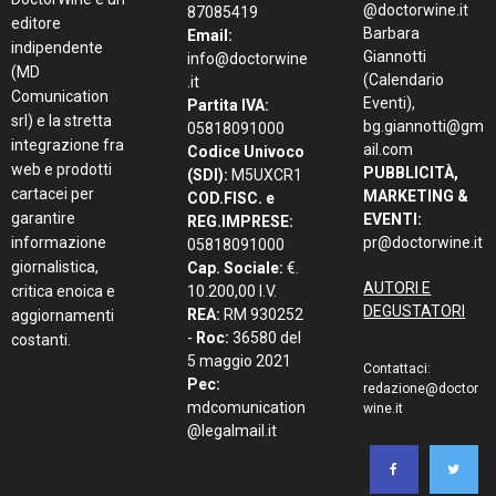
@doctorwine.it
87085419
editore
Barbara
Email:
indipendente
Giannotti
info@doctorwine
(MD
(Calendario
.it
Comunication
Eventi),
Partita IVA:
srl) e la stretta
bg.giannotti@gm
05818091000
integrazione fra
ail.com
Codice Univoco
web e prodotti
PUBBLICITÀ,
(SDI):
M5UXCR1
cartacei per
MARKETING &
COD.FISC. e
garantire
EVENTI:
REG.IMPRESE:
informazione
pr@doctorwine.it
05818091000
giornalistica,
Cap. Sociale:
€.
AUTORI E
critica enoica e
10.200,00 I.V.
DEGUSTATORI
REA:
RM 930252
aggiornamenti
-
Roc:
36580 del
costanti.
5 maggio 2021
Contattaci:
Pec:
redazione@doctor
mdcomunication
wine.it
@legalmail.it