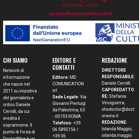
CHI SIAMO
EDITORE E
REDAZIONE
CONTATTI
DIRETTORE
Network di
RESPONSABILE:
informazione
Editore:
MD
Daniele Cernilli
COMUNICATION
che nasce nel
CAPOREDATTO
srl
2011 su iniziativa
RE:
Stefania
Sede Legale:
Via
del giornalista e
Vinciguerra,
Giovanni Pierluigi
critico Daniele
shedoctor@doct
da Palestrina, 63
Cernilli, da cui
orwine.it
- 00193 ROMA
eredita il
REDAZIONE:
Telefono:
+39
soprannome. Il
Iolanda Maggio,
06 5895156 /
punto di forza di
iolanda.maggio
+39 06
DoctorWine è un