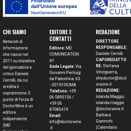
CHI SIAMO
EDITORE E
REDAZIONE
CONTATTI
DIRETTORE
Network di
RESPONSABILE:
informazione
Editore:
MD
Daniele Cernilli
COMUNICATION
che nasce nel
CAPOREDATTO
srl
2011 su iniziativa
RE:
Stefania
Sede Legale:
Via
del giornalista e
Vinciguerra,
Giovanni Pierluigi
critico Daniele
shedoctor@doct
da Palestrina, 63
Cernilli, da cui
orwine.it
- 00193 ROMA
eredita il
REDAZIONE:
Telefono:
+39
soprannome. Il
Iolanda Maggio,
06 5895156 /
punto di forza di
iolanda.maggio
+39 06
DoctorWine è un
@doctorwine.it
87085419
editore
Barbara
Email:
indipendente
Giannotti
info@doctorwine
(MD
(Calendario
.it