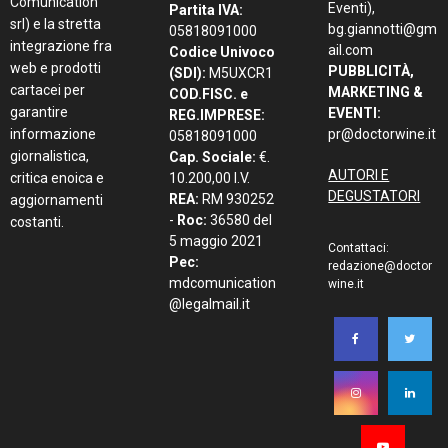
Comunication
Eventi),
Partita IVA:
srl) e la stretta
bg.giannotti@gm
05818091000
integrazione fra
ail.com
Codice Univoco
web e prodotti
PUBBLICITÀ,
(SDI):
M5UXCR1
cartacei per
MARKETING &
COD.FISC. e
garantire
EVENTI:
REG.IMPRESE:
informazione
pr@doctorwine.it
05818091000
giornalistica,
Cap. Sociale:
€.
AUTORI E
critica enoica e
10.200,00 I.V.
DEGUSTATORI
REA:
RM 930252
aggiornamenti
-
Roc:
36580 del
costanti.
5 maggio 2021
Contattaci:
Pec:
redazione@doctor
mdcomunication
wine.it
@legalmail.it