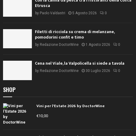
Con la canna da pesca tra i ristoranti della Costa
Etrusca
by
Paolo Valdastri
5 Agosto 2026
0
Filetti di ricciola su crema di melanzane,
pomodorini confit e timo
by
Redazione DoctorWine
1 Agosto 2026
0
Cena nel Viale, la Valpolicella si siede a tavola
by
Redazione DoctorWine
30 Luglio 2026
0
SHOP
Vini per l'Estate 2026 by DoctorWine
€
10,00