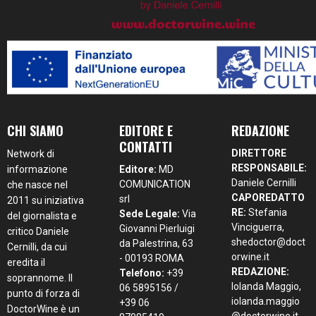
CHI SIAMO
EDITORE E
REDAZIONE
CONTATTI
DIRETTORE
Network di
RESPONSABILE:
informazione
Editore:
MD
Daniele Cernilli
COMUNICATION
che nasce nel
CAPOREDATTO
srl
2011 su iniziativa
RE:
Stefania
Sede Legale:
Via
del giornalista e
Vinciguerra,
Giovanni Pierluigi
critico Daniele
shedoctor@doct
da Palestrina, 63
Cernilli, da cui
orwine.it
- 00193 ROMA
eredita il
REDAZIONE:
Telefono:
+39
soprannome. Il
Iolanda Maggio,
06 5895156 /
punto di forza di
iolanda.maggio
+39 06
DoctorWine è un