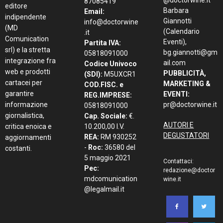
@doctorwine.it
87085419
editore
Barbara
Email:
indipendente
Giannotti
info@doctorwine
(MD
(Calendario
.it
Comunication
Eventi),
Partita IVA:
srl) e la stretta
bg.giannotti@gm
05818091000
integrazione fra
ail.com
Codice Univoco
web e prodotti
PUBBLICITÀ,
(SDI):
M5UXCR1
cartacei per
MARKETING &
COD.FISC. e
garantire
EVENTI:
REG.IMPRESE:
informazione
pr@doctorwine.it
05818091000
giornalistica,
Cap. Sociale:
€.
AUTORI E
critica enoica e
10.200,00 I.V.
DEGUSTATORI
REA:
RM 930252
aggiornamenti
-
Roc:
36580 del
costanti.
5 maggio 2021
Contattaci:
Pec:
redazione@doctor
mdcomunication
wine.it
@legalmail.it