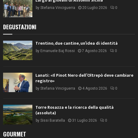
Largo ai giovani di Assovini Sicilia
by
Stefania Vinciguerra
20 Luglio 2026
0
DEGUSTAZIONI
Trentino, due cantine, un’idea di identità
by
Emanuele Baj Rossi
7 Agosto 2026
0
Lanati: «Il Pinot Nero dell’Oltrepò deve cambiare
registro»
by
Stefania Vinciguerra
4 Agosto 2026
0
Torre Rosazza e la ricerca della qualità
(assoluta)
by
Sissi Baratella
31 Luglio 2026
0
GOURMET