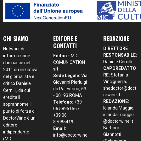
CHI SIAMO
EDITORE E
REDAZIONE
CONTATTI
DIRETTORE
Network di
RESPONSABILE:
informazione
Editore:
MD
Daniele Cernilli
COMUNICATION
che nasce nel
CAPOREDATTO
srl
2011 su iniziativa
RE:
Stefania
Sede Legale:
Via
del giornalista e
Vinciguerra,
Giovanni Pierluigi
critico Daniele
shedoctor@doct
da Palestrina, 63
Cernilli, da cui
orwine.it
- 00193 ROMA
eredita il
REDAZIONE:
Telefono:
+39
soprannome. Il
Iolanda Maggio,
06 5895156 /
punto di forza di
iolanda.maggio
+39 06
DoctorWine è un
@doctorwine.it
87085419
editore
Barbara
Email:
indipendente
Giannotti
info@doctorwine
(MD