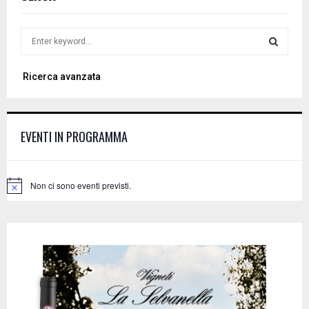
S
e
a
S
Ricerca avanzata
r
c
E
h
f
A
EVENTI IN PROGRAMMA
o
r
R
:
C
Non ci sono eventi previsti.
N
o
H
t
i
c
e