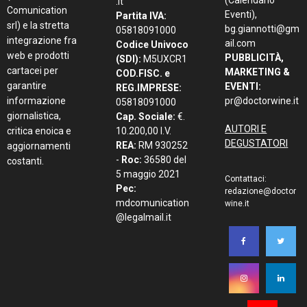
(Calendario
.it
Comunication
Eventi),
Partita IVA:
srl) e la stretta
bg.giannotti@gm
05818091000
integrazione fra
ail.com
Codice Univoco
web e prodotti
PUBBLICITÀ,
(SDI):
M5UXCR1
cartacei per
MARKETING &
COD.FISC. e
garantire
EVENTI:
REG.IMPRESE:
informazione
pr@doctorwine.it
05818091000
giornalistica,
Cap. Sociale:
€.
AUTORI E
critica enoica e
10.200,00 I.V.
DEGUSTATORI
REA:
RM 930252
aggiornamenti
-
Roc:
36580 del
costanti.
5 maggio 2021
Contattaci:
Pec:
redazione@doctor
mdcomunication
wine.it
@legalmail.it