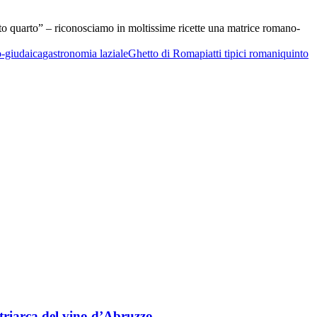
uinto quarto” – riconosciamo in moltissime ricette una matrice romano-
-giudaica
gastronomia laziale
Ghetto di Roma
piatti tipici romani
quinto
triarca del vino d’Abruzzo