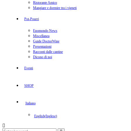
Ristorante Amico
Mangiare e dormire tra i vigneti
Pot-Pourri
Enomondo News
Miscellanea
Guide DoctorWine
Presentazioni
Racconti dalle cantine
Dicono di noi
Eventi
SHOP
Italiano
English
(
Inglese
)
Search