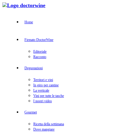
Home
Firmato DoctorWine
Editoriale
Racconto
Degustazioni
Territori e vini
In giro per cantine
La verticale
Vini per tutte le tasche
I nostri video
Gourmet
Ricetta della settimana
Dove mangiare