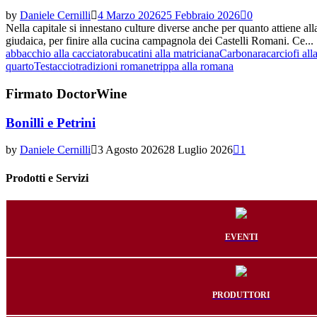
by
Daniele Cernilli
4 Marzo 2026
25 Febbraio 2026
0
Nella capitale si innestano culture diverse anche per quanto attiene al
giudaica, per finire alla cucina campagnola dei Castelli Romani. Ce...
abbacchio alla cacciatora
bucatini alla matriciana
Carbonara
carciofi all
quarto
Testaccio
tradizioni romane
trippa alla romana
Firmato DoctorWine
Bonilli e Petrini
by
Daniele Cernilli
3 Agosto 2026
28 Luglio 2026
1
Prodotti e Servizi
EVENTI
PRODUTTORI