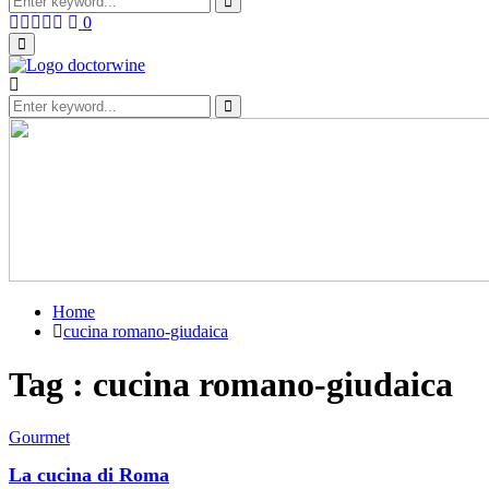
for:
Search
Facebook
Twitter
Instagram
Linkedin
Youtube
0
Primary
Menu
Search
for:
Search
Home
cucina romano-giudaica
Tag : cucina romano-giudaica
Gourmet
La cucina di Roma