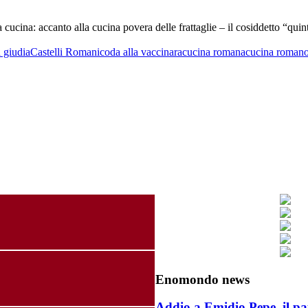
la cucina: accanto alla cucina povera delle frattaglie – il cosiddetto “q
a giudia
Castelli Romani
coda alla vaccinara
cucina romana
cucina romano
Enomondo news
Addio a Emidio Pepe, il pa