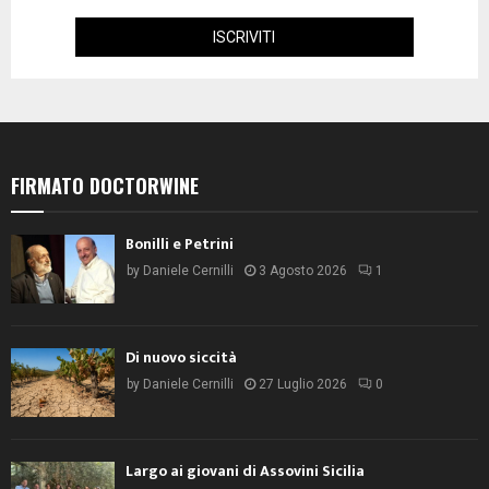
FIRMATO DOCTORWINE
Bonilli e Petrini
by
Daniele Cernilli
3 Agosto 2026
1
Di nuovo siccità
by
Daniele Cernilli
27 Luglio 2026
0
Largo ai giovani di Assovini Sicilia