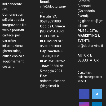
Barbara
Email:
indipendente
Giannotti
info@doctorwine
(MD
(Calendario
.it
Comunication
Eventi),
Partita IVA:
srl) e la stretta
bg.giannotti@gm
05818091000
integrazione fra
ail.com
Codice Univoco
web e prodotti
PUBBLICITÀ,
(SDI):
M5UXCR1
cartacei per
MARKETING &
COD.FISC. e
garantire
EVENTI:
REG.IMPRESE:
informazione
pr@doctorwine.it
05818091000
giornalistica,
Cap. Sociale:
€.
AUTORI E
critica enoica e
10.200,00 I.V.
DEGUSTATORI
REA:
RM 930252
aggiornamenti
-
Roc:
36580 del
costanti.
5 maggio 2021
Contattaci:
Pec:
redazione@doctor
mdcomunication
wine.it
@legalmail.it