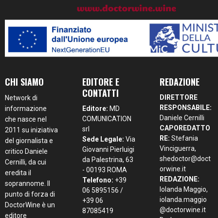
CHI SIAMO
EDITORE E
REDAZIONE
CONTATTI
DIRETTORE
Network di
RESPONSABILE:
informazione
Editore:
MD
Daniele Cernilli
COMUNICATION
che nasce nel
CAPOREDATTO
srl
2011 su iniziativa
RE:
Stefania
Sede Legale:
Via
del giornalista e
Vinciguerra,
Giovanni Pierluigi
critico Daniele
shedoctor@doct
da Palestrina, 63
Cernilli, da cui
orwine.it
- 00193 ROMA
eredita il
REDAZIONE:
Telefono:
+39
soprannome. Il
Iolanda Maggio,
06 5895156 /
punto di forza di
iolanda.maggio
+39 06
DoctorWine è un
@doctorwine.it
87085419
editore