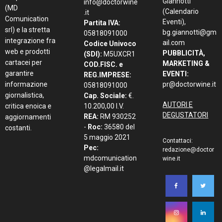
Giannotti
info@doctorwine
(MD
(Calendario
.it
Comunication
Eventi),
Partita IVA:
srl) e la stretta
bg.giannotti@gm
05818091000
integrazione fra
ail.com
Codice Univoco
web e prodotti
PUBBLICITÀ,
(SDI):
M5UXCR1
cartacei per
MARKETING &
COD.FISC. e
garantire
EVENTI:
REG.IMPRESE:
informazione
pr@doctorwine.it
05818091000
giornalistica,
Cap. Sociale:
€.
AUTORI E
critica enoica e
10.200,00 I.V.
DEGUSTATORI
REA:
RM 930252
aggiornamenti
-
Roc:
36580 del
costanti.
5 maggio 2021
Contattaci:
Pec:
redazione@doctor
mdcomunication
wine.it
@legalmail.it