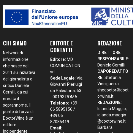
CHI SIAMO
EDITORE E
REDAZIONE
CONTATTI
DIRETTORE
Network di
RESPONSABILE:
informazione
Editore:
MD
Daniele Cernilli
COMUNICATION
che nasce nel
CAPOREDATTO
srl
2011 su iniziativa
RE:
Stefania
Sede Legale:
Via
del giornalista e
Vinciguerra,
Giovanni Pierluigi
critico Daniele
shedoctor@doct
da Palestrina, 63
Cernilli, da cui
orwine.it
- 00193 ROMA
eredita il
REDAZIONE:
Telefono:
+39
soprannome. Il
Iolanda Maggio,
06 5895156 /
punto di forza di
iolanda.maggio
+39 06
DoctorWine è un
@doctorwine.it
87085419
editore
Barbara
Email:
indipendente