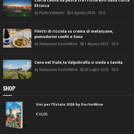
Con la canna da pesca tra i ristoranti della Costa
Etrusca
by
Paolo Valdastri
5 Agosto 2026
0
Filetti di ricciola su crema di melanzane,
pomodorini confit e timo
by
Redazione DoctorWine
1 Agosto 2026
0
Cena nel Viale, la Valpolicella si siede a tavola
by
Redazione DoctorWine
30 Luglio 2026
0
SHOP
Vini per l'Estate 2026 by DoctorWine
€
10,00