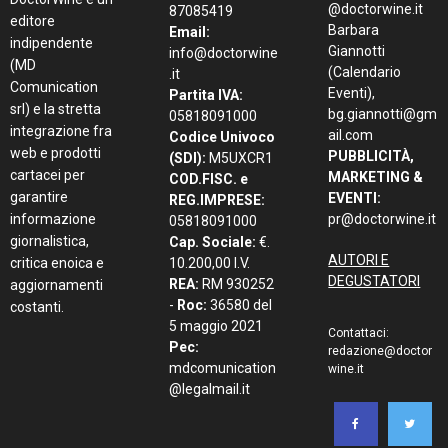
@doctorwine.it
87085419
editore
Barbara
Email:
indipendente
Giannotti
info@doctorwine
(MD
(Calendario
.it
Comunication
Eventi),
Partita IVA:
srl) e la stretta
bg.giannotti@gm
05818091000
integrazione fra
ail.com
Codice Univoco
web e prodotti
PUBBLICITÀ,
(SDI):
M5UXCR1
cartacei per
MARKETING &
COD.FISC. e
garantire
EVENTI:
REG.IMPRESE:
informazione
pr@doctorwine.it
05818091000
giornalistica,
Cap. Sociale:
€.
AUTORI E
critica enoica e
10.200,00 I.V.
DEGUSTATORI
REA:
RM 930252
aggiornamenti
-
Roc:
36580 del
costanti.
5 maggio 2021
Contattaci:
Pec:
redazione@doctor
mdcomunication
wine.it
@legalmail.it