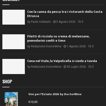
Con la canna da pesca tra i ristoranti della Costa
Etrusca
by
Paolo Valdastri
5 Agosto 2026
0
Filetti di ricciola su crema di melanzane,
pomodorini confit e timo
by
Redazione DoctorWine
1 Agosto 2026
0
Cena nel Viale, la Valpolicella si siede a tavola
by
Redazione DoctorWine
30 Luglio 2026
0
SHOP
Vini per l'Estate 2026 by DoctorWine
€
10,00