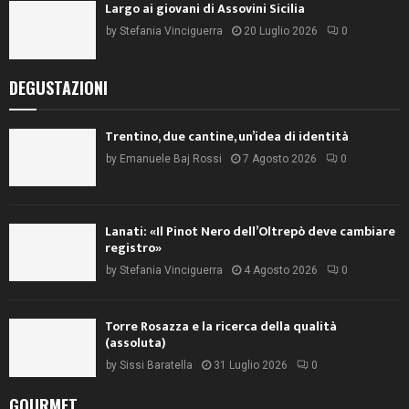
Largo ai giovani di Assovini Sicilia
by
Stefania Vinciguerra
20 Luglio 2026
0
DEGUSTAZIONI
Trentino, due cantine, un’idea di identità
by
Emanuele Baj Rossi
7 Agosto 2026
0
Lanati: «Il Pinot Nero dell’Oltrepò deve cambiare
registro»
by
Stefania Vinciguerra
4 Agosto 2026
0
Torre Rosazza e la ricerca della qualità
(assoluta)
by
Sissi Baratella
31 Luglio 2026
0
GOURMET