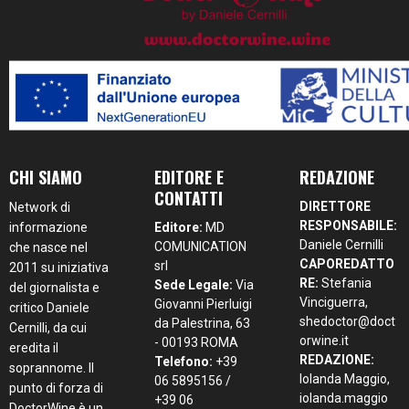
CHI SIAMO
EDITORE E
REDAZIONE
CONTATTI
DIRETTORE
Network di
RESPONSABILE:
informazione
Editore:
MD
Daniele Cernilli
COMUNICATION
che nasce nel
CAPOREDATTO
srl
2011 su iniziativa
RE:
Stefania
Sede Legale:
Via
del giornalista e
Vinciguerra,
Giovanni Pierluigi
critico Daniele
shedoctor@doct
da Palestrina, 63
Cernilli, da cui
orwine.it
- 00193 ROMA
eredita il
REDAZIONE:
Telefono:
+39
soprannome. Il
Iolanda Maggio,
06 5895156 /
punto di forza di
iolanda.maggio
+39 06
DoctorWine è un