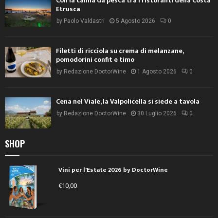
Con la canna da pesca tra i ristoranti della Costa
Etrusca
by
Paolo Valdastri
5 Agosto 2026
0
Filetti di ricciola su crema di melanzane,
pomodorini confit e timo
by
Redazione DoctorWine
1 Agosto 2026
0
Cena nel Viale, la Valpolicella si siede a tavola
by
Redazione DoctorWine
30 Luglio 2026
0
SHOP
Vini per l'Estate 2026 by DoctorWine
€
10,00