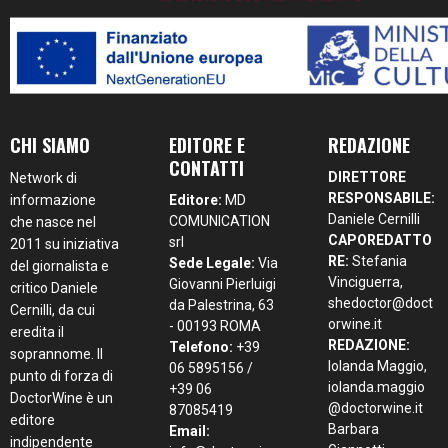
CHI SIAMO
EDITORE E
REDAZIONE
CONTATTI
DIRETTORE
Network di
RESPONSABILE:
informazione
Editore:
MD
Daniele Cernilli
COMUNICATION
che nasce nel
CAPOREDATTO
srl
2011 su iniziativa
RE:
Stefania
Sede Legale:
Via
del giornalista e
Vinciguerra,
Giovanni Pierluigi
critico Daniele
shedoctor@doct
da Palestrina, 63
Cernilli, da cui
orwine.it
- 00193 ROMA
eredita il
REDAZIONE:
Telefono:
+39
soprannome. Il
Iolanda Maggio,
06 5895156 /
punto di forza di
iolanda.maggio
+39 06
DoctorWine è un
@doctorwine.it
87085419
editore
Barbara
Email:
indipendente