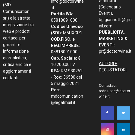
Giannotti
info@doctorwine
(MD
(Calendario
.it
Comunication
Eventi),
Partita IVA:
srl) e la stretta
bg.giannotti@gm
05818091000
integrazione fra
ail.com
Codice Univoco
web e prodotti
PUBBLICITÀ,
(SDI):
M5UXCR1
cartacei per
MARKETING &
COD.FISC. e
garantire
EVENTI:
REG.IMPRESE:
informazione
pr@doctorwine.it
05818091000
giornalistica,
Cap. Sociale:
€.
AUTORI E
critica enoica e
10.200,00 I.V.
DEGUSTATORI
REA:
RM 930252
aggiornamenti
-
Roc:
36580 del
costanti.
5 maggio 2021
Contattaci:
Pec:
redazione@doctor
mdcomunication
wine.it
@legalmail.it