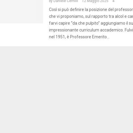
by
Daniele Cernilli
12 Maggio 2025
4
Così si può definire la posizione del professor 
che vi proponiamo, sul rapporto tra alcol e ca
farvi capire “da che pulpito” aggiungiamo il s
impressionante curriculum accademico. Fulvio
nel 1951, è Professore Emerito...