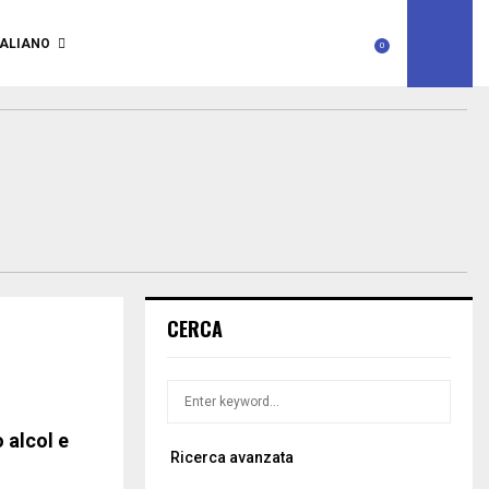
TALIANO
0
CERCA
S
S
e
a
 alcol e
E
Ricerca avanzata
r
c