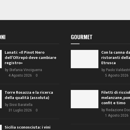
ONI
GOURMET
Lanati: «Il Pinot Nero
Con la canna da
dell’Oltrepò deve cambiare
ristoranti dell
registro»
Etrusca
by
Stefania Vinciguerra
by
Paolo Valdastr
4 Agosto 2026
0
5 Agosto 2026
Torre Rosazza e la ricerca
Filetti di ricci
della qualità (assoluta)
melanzane, po
confit e timo
by
Sissi Baratella
by
Redazione Do
31 Luglio 2026
0
1 Agosto 2026
Sicilia sconosciuta: i vini