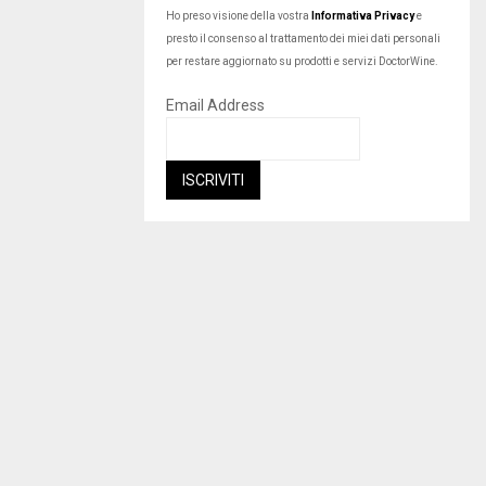
Ho preso visione della vostra
Informativa Privacy
e
presto il consenso al trattamento dei miei dati personali
per restare aggiornato su prodotti e servizi DoctorWine.
Email Address