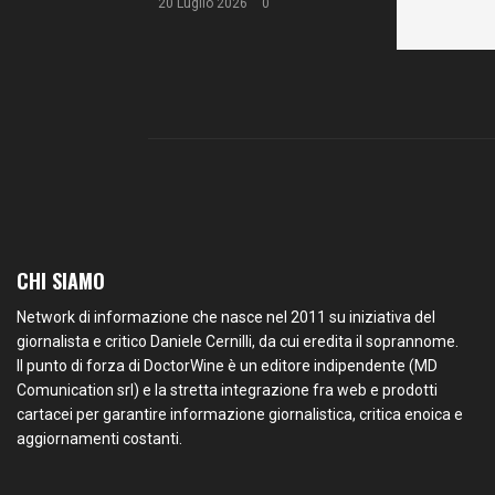
20 Luglio 2026
0
CHI SIAMO
Network di informazione che nasce nel 2011 su iniziativa del
giornalista e critico Daniele Cernilli, da cui eredita il soprannome.
Il punto di forza di DoctorWine è un editore indipendente (MD
Comunication srl) e la stretta integrazione fra web e prodotti
cartacei per garantire informazione giornalistica, critica enoica e
aggiornamenti costanti.