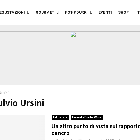
EGUSTAZIONI
GOURMET
POT-POURRI
EVENTI
SHOP
I
Ursini
ulvio Ursini
Editoriale
Firmato DoctorWine
Un altro punto di vista sul rapporto
cancro