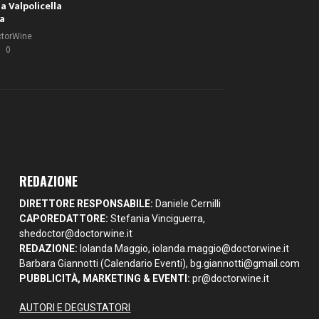
la Valpolicella
la
ctorWine
0
REDAZIONE
DIRETTORE RESPONSABILE:
Daniele Cernilli
CAPOREDATTORE:
Stefania Vinciguerra,
shedoctor@doctorwine.it
REDAZIONE:
Iolanda Maggio,
iolanda.maggio@doctorwine.it
Barbara Giannotti (Calendario Eventi),
bg.giannotti@gmail.com
PUBBLICITÀ, MARKETING & EVENTI:
pr@doctorwine.it
AUTORI E DEGUSTATORI