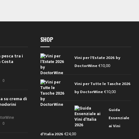
SHOP
 pesca tra i
Vini per l'Estate 2026 by
a Costa
DoctorWine
€
10,00
i
0
Vini per Tutte le Tasche 2026
by DoctorWine
€
10,00
ola su crema di
modorini
Guida
Essenziale
ctorWine
0
ai Vini
d’Italia 2026
€
24,00