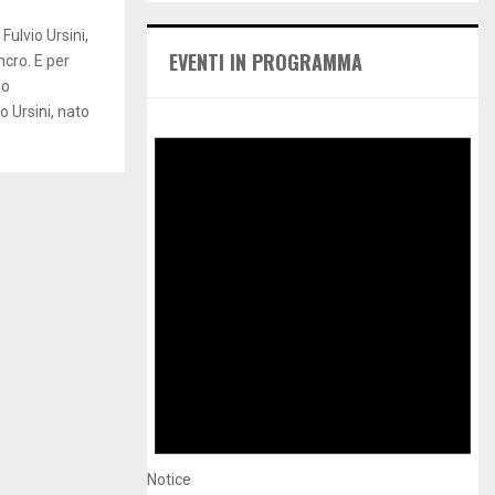
A
h
Fulvio Ursini,
f
R
EVENTI IN PROGRAMMA
ncro. E per
o
uo
r
C
:
 Ursini, nato
H
Notice