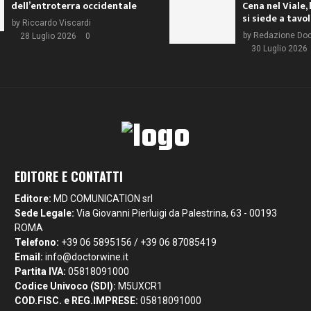
dell’entroterra occidentale
Cena nel Viale, 
si siede a tavo
by
Riccardo Viscardi
by
Redazione Do
28 Luglio 2026
0
30 Luglio 2026
EDITORE E CONTATTI
Editore:
MD COMUNICATION srl
Sede Legale:
Via Giovanni Pierluigi da Palestrina, 63 - 00193
ROMA
Telefono:
+39 06 5895156 / +39 06 87085419
Email:
info@doctorwine.it
Partita IVA:
05818091000
Codice Univoco (SDI):
M5UXCR1
COD.FISC. e REG.IMPRESE:
05818091000