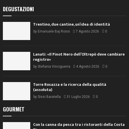
DEGUSTAZIONI
Trentino, due cantine, un’idea di identità
by
Emanuele Baj Rossi
7 Agosto 2026
0
Lanati: «Il Pinot Nero dell’Oltrepò deve cambiare
registro»
by
Stefania Vinciguerra
4 Agosto 2026
0
Torre Rosazza e la ricerca della qualità
(assoluta)
by
Sissi Baratella
31 Luglio 2026
0
GOURMET
Con la canna da pesca tra i ristoranti della Costa