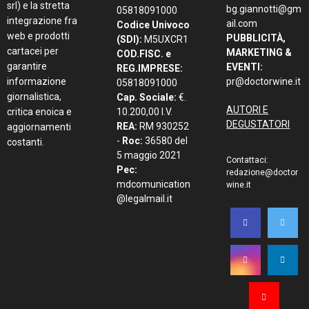
srl) e la stretta
bg.giannotti@gm
05818091000
integrazione fra
ail.com
Codice Univoco
web e prodotti
PUBBLICITÀ,
(SDI):
M5UXCR1
cartacei per
MARKETING &
COD.FISC. e
garantire
EVENTI:
REG.IMPRESE:
informazione
pr@doctorwine.it
05818091000
giornalistica,
Cap. Sociale:
€.
AUTORI E
critica enoica e
10.200,00 I.V.
DEGUSTATORI
REA:
RM 930252
aggiornamenti
-
Roc:
36580 del
costanti.
5 maggio 2021
Contattaci:
Pec:
redazione@doctor
mdcomunication
wine.it
@legalmail.it