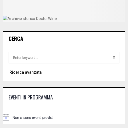
CERCA
S
e
a
S
Ricerca avanzata
r
c
E
h
f
A
EVENTI IN PROGRAMMA
o
r
R
:
C
Non ci sono eventi previsti.
N
o
H