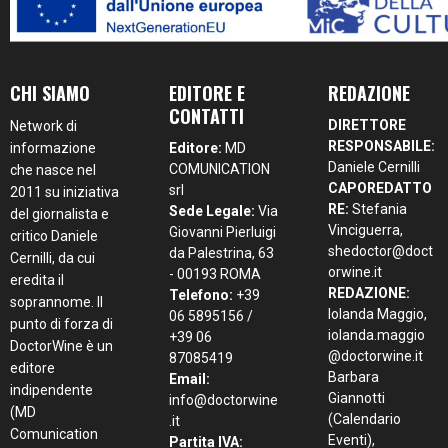
CHI SIAMO
EDITORE E
REDAZIONE
CONTATTI
DIRETTORE
Network di
RESPONSABILE:
informazione
Editore:
MD
Daniele Cernilli
COMUNICATION
che nasce nel
CAPOREDATTO
srl
2011 su iniziativa
RE:
Stefania
Sede Legale:
Via
del giornalista e
Vinciguerra,
Giovanni Pierluigi
critico Daniele
shedoctor@doct
da Palestrina, 63
Cernilli, da cui
orwine.it
- 00193 ROMA
eredita il
REDAZIONE:
Telefono:
+39
soprannome. Il
Iolanda Maggio,
06 5895156 /
punto di forza di
iolanda.maggio
+39 06
DoctorWine è un
@doctorwine.it
87085419
editore
Barbara
Email:
indipendente
Giannotti
info@doctorwine
(MD
(Calendario
.it
Comunication
Eventi),
Partita IVA: