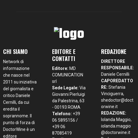
CHI SIAMO
EDITORE E
REDAZIONE
CONTATTI
DIRETTORE
Network di
RESPONSABILE:
informazione
Editore:
MD
Daniele Cernilli
COMUNICATION
che nasce nel
CAPOREDATTO
srl
2011 su iniziativa
RE:
Stefania
Sede Legale:
Via
del giornalista e
Vinciguerra,
Giovanni Pierluigi
critico Daniele
shedoctor@doct
da Palestrina, 63
Cernilli, da cui
orwine.it
- 00193 ROMA
eredita il
REDAZIONE:
Telefono:
+39
soprannome. Il
Iolanda Maggio,
06 5895156 /
punto di forza di
iolanda.maggio
+39 06
DoctorWine è un
@doctorwine.it
87085419
editore