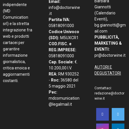
Barbara
Email:
indipendente
Giannotti
info@doctorwine
(MD
(Calendario
.it
Comunication
Eventi),
Partita IVA:
srl) e la stretta
bg.giannotti@gm
05818091000
integrazione fra
ail.com
Codice Univoco
web e prodotti
PUBBLICITÀ,
(SDI):
M5UXCR1
cartacei per
MARKETING &
COD.FISC. e
garantire
EVENTI:
REG.IMPRESE:
informazione
pr@doctorwine.it
05818091000
giornalistica,
Cap. Sociale:
€.
AUTORI E
critica enoica e
10.200,00 I.V.
DEGUSTATORI
REA:
RM 930252
aggiornamenti
-
Roc:
36580 del
costanti.
5 maggio 2021
Contattaci:
Pec:
redazione@doctor
mdcomunication
wine.it
@legalmail.it