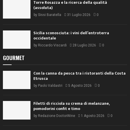
Torre Rosazza e la ricerca della qualità
(assoluta)
by
Sissi Baratella
31 Luglio 2026
0
Sicilia sconosciuta: i vini dell’entroterra
occidentale
by
Riccardo Viscardi
28 Luglio 2026
0
GOURMET
Con la canna da pesca tra i ristoranti della Costa
Etrusca
by
Paolo Valdastri
5 Agosto 2026
0
Filetti di ricciola su crema di melanzane,
pomodorini confit e timo
by
Redazione DoctorWine
1 Agosto 2026
0