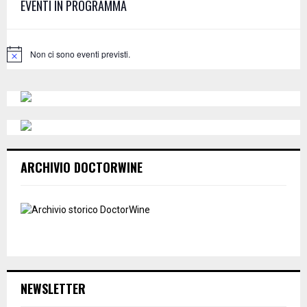
EVENTI IN PROGRAMMA
o
r
R
:
C
Non ci sono eventi previsti.
N
o
H
t
i
c
e
ARCHIVIO DOCTORWINE
NEWSLETTER