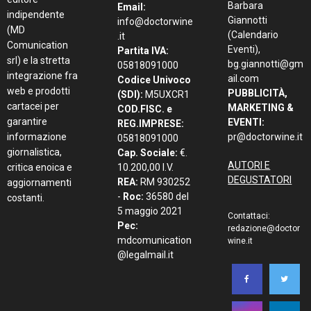
Barbara
Email:
indipendente
Giannotti
info@doctorwine
(MD
(Calendario
.it
Comunication
Eventi),
Partita IVA:
srl) e la stretta
bg.giannotti@gm
05818091000
integrazione fra
ail.com
Codice Univoco
web e prodotti
PUBBLICITÀ,
(SDI):
M5UXCR1
cartacei per
MARKETING &
COD.FISC. e
garantire
EVENTI:
REG.IMPRESE:
informazione
pr@doctorwine.it
05818091000
giornalistica,
Cap. Sociale:
€.
AUTORI E
critica enoica e
10.200,00 I.V.
DEGUSTATORI
REA:
RM 930252
aggiornamenti
-
Roc:
36580 del
costanti.
5 maggio 2021
Contattaci:
Pec:
redazione@doctor
mdcomunication
wine.it
@legalmail.it