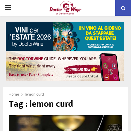
PRIMARY
MENU
Home
lemon curd
Tag : lemon curd