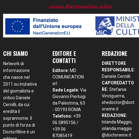
CHI SIAMO
EDITORE E
REDAZIONE
CONTATTI
DIRETTORE
Network di
RESPONSABILE:
informazione
Editore:
MD
Daniele Cernilli
COMUNICATION
che nasce nel
CAPOREDATTO
srl
2011 su iniziativa
RE:
Stefania
Sede Legale:
Via
del giornalista e
Vinciguerra,
Giovanni Pierluigi
critico Daniele
shedoctor@doct
da Palestrina, 63
Cernilli, da cui
orwine.it
- 00193 ROMA
eredita il
REDAZIONE:
Telefono:
+39
soprannome. Il
Iolanda Maggio,
06 5895156 /
punto di forza di
iolanda.maggio
+39 06
DoctorWine è un
@doctorwine.it
87085419
editore