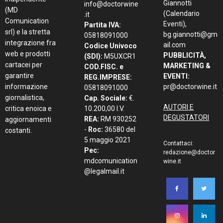
Giannotti
info@doctorwine
(MD
(Calendario
.it
Comunication
Eventi),
Partita IVA:
srl) e la stretta
bg.giannotti@gm
05818091000
integrazione fra
ail.com
Codice Univoco
web e prodotti
PUBBLICITÀ,
(SDI):
M5UXCR1
cartacei per
MARKETING &
COD.FISC. e
garantire
EVENTI:
REG.IMPRESE:
informazione
pr@doctorwine.it
05818091000
giornalistica,
Cap. Sociale:
€.
AUTORI E
critica enoica e
10.200,00 I.V.
DEGUSTATORI
REA:
RM 930252
aggiornamenti
-
Roc:
36580 del
costanti.
5 maggio 2021
Contattaci:
Pec:
redazione@doctor
mdcomunication
wine.it
@legalmail.it