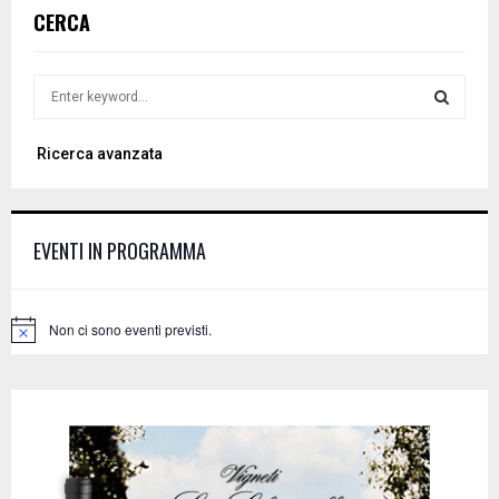
CERCA
S
e
a
S
Ricerca avanzata
r
c
E
h
f
A
EVENTI IN PROGRAMMA
o
r
R
:
C
Non ci sono eventi previsti.
N
o
H
t
i
c
e