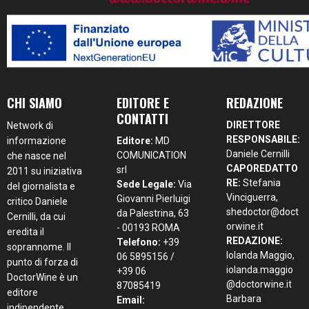
CHI SIAMO
EDITORE E
REDAZIONE
CONTATTI
DIRETTORE
Network di
RESPONSABILE:
informazione
Editore:
MD
Daniele Cernilli
COMUNICATION
che nasce nel
CAPOREDATTO
srl
2011 su iniziativa
RE:
Stefania
Sede Legale:
Via
del giornalista e
Vinciguerra,
Giovanni Pierluigi
critico Daniele
shedoctor@doct
da Palestrina, 63
Cernilli, da cui
orwine.it
- 00193 ROMA
eredita il
REDAZIONE:
Telefono:
+39
soprannome. Il
Iolanda Maggio,
06 5895156 /
punto di forza di
iolanda.maggio
+39 06
DoctorWine è un
@doctorwine.it
87085419
editore
Barbara
Email:
indipendente