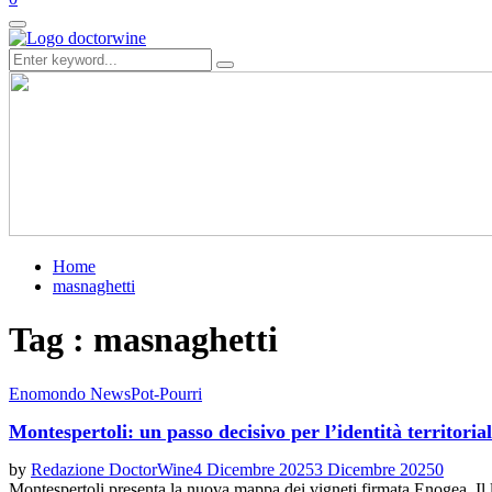
Primary
Menu
Search
Search
for:
Home
masnaghetti
Tag : masnaghetti
Enomondo News
Pot-Pourri
Montespertoli: un passo decisivo per l’identità territoria
by
Redazione DoctorWine
4 Dicembre 2025
3 Dicembre 2025
0
Montespertoli presenta la nuova mappa dei vigneti firmata Enogea. Il l