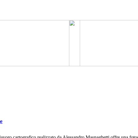
le
avoro cartografico realizzato da Alessandro Masnaghetti offre una fotogr