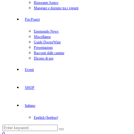
Ristorante Amico
Mangiare e dormire tra i vigneti
Pot-Pourri
Enomondo News
Miscellanea
Guide DoctorWine
Presentazioni
Racconti dalle cantine
Dicono di noi
Eventi
SHOP
Italiano
English
(
Inglese
)
Search
Search
for:
Facebook
Twitter
Instagram
Linkedin
Youtube
0