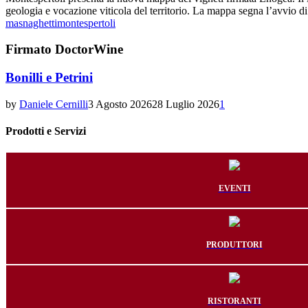
geologia e vocazione viticola del territorio. La mappa segna l’avvio di
masnaghetti
montespertoli
Firmato DoctorWine
Bonilli e Petrini
by
Daniele Cernilli
3 Agosto 2026
28 Luglio 2026
1
Prodotti e Servizi
EVENTI
PRODUTTORI
RISTORANTI