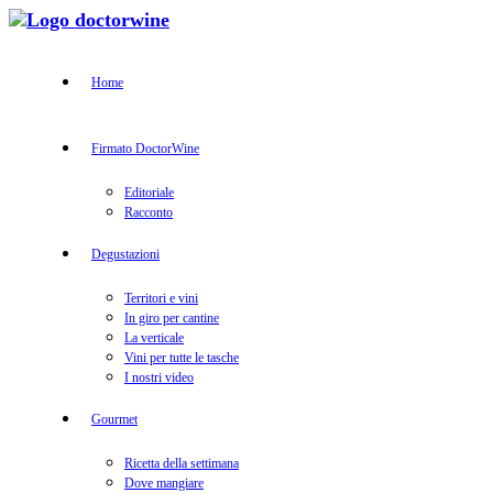
Home
Firmato DoctorWine
Editoriale
Racconto
Degustazioni
Territori e vini
In giro per cantine
La verticale
Vini per tutte le tasche
I nostri video
Gourmet
Ricetta della settimana
Dove mangiare