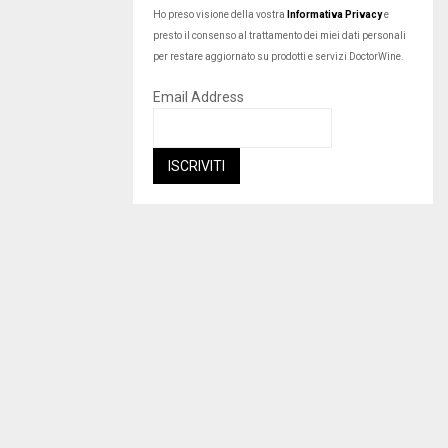
Ho preso visione della vostra
Informativa Privacy
e
presto il consenso al trattamento dei miei dati personali
per restare aggiornato su prodotti e servizi DoctorWine.
Email Address