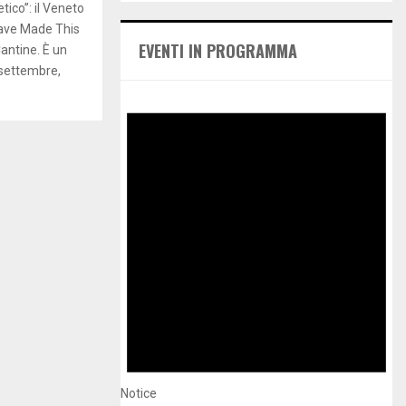
E
tico”: il Veneto
h
Have Made This
f
A
EVENTI IN PROGRAMMA
Cantine. È un
o
 settembre,
r
R
:
C
H
Notice