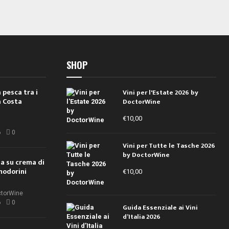
SHOP
 pesca tra i
Vini per l'Estate 2026 by
a Costa
DoctorWine
€
10,00
i
6
0
Vini per Tutte le Tasche 2026
by DoctorWine
ola su crema di
modorini
€
10,00
ctorWine
6
0
Guida Essenziale ai Vini
d’Italia 2026