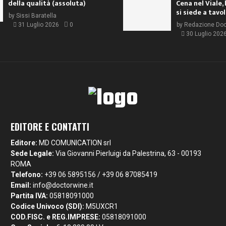
della qualità (assoluta)
Cena nel Viale, 
si siede a tavo
by
Sissi Baratella
31 Luglio 2026
0
by
Redazione Do
30 Luglio 202
EDITORE E CONTATTI
Editore:
MD COMUNICATION srl
Sede Legale:
Via Giovanni Pierluigi da Palestrina, 63 - 00193
ROMA
Telefono:
+39 06 5895156 / +39 06 87085419
Email:
info@doctorwine.it
Partita IVA:
05818091000
Codice Univoco (SDI):
M5UXCR1
COD.FISC. e REG.IMPRESE:
05818091000