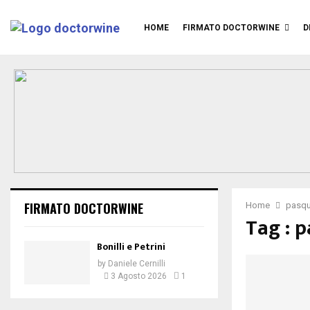
HOME
FIRMATO DOCTORWINE
D
FIRMATO DOCTORWINE
Home
pasqua
Tag : p
Bonilli e Petrini
by
Daniele Cernilli
3 Agosto 2026
1