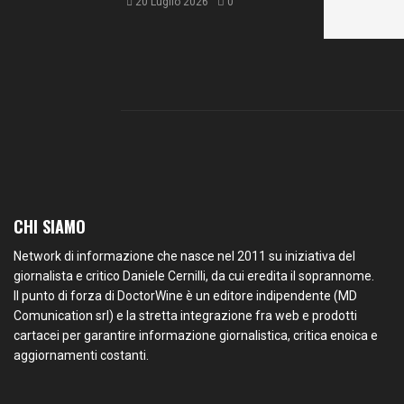
20 Luglio 2026
0
CHI SIAMO
Network di informazione che nasce nel 2011 su iniziativa del
giornalista e critico Daniele Cernilli, da cui eredita il soprannome.
Il punto di forza di DoctorWine è un editore indipendente (MD
Comunication srl) e la stretta integrazione fra web e prodotti
cartacei per garantire informazione giornalistica, critica enoica e
aggiornamenti costanti.