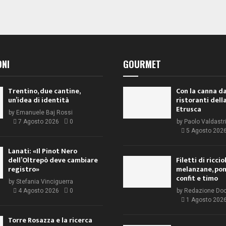
ONI
GOURMET
Trentino, due cantine,
Con la canna da
un’idea di identità
ristoranti dell
Etrusca
by
Emanuele Baj Rossi
7 Agosto 2026
0
by
Paolo Valdastr
5 Agosto 202
Lanati: «Il Pinot Nero
dell’Oltrepò deve cambiare
Filetti di ricci
registro»
melanzane, po
confit e timo
by
Stefania Vinciguerra
4 Agosto 2026
0
by
Redazione Do
1 Agosto 202
Torre Rosazza e la ricerca