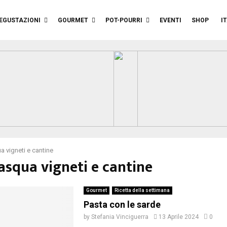
EGUSTAZIONI
GOURMET
POT-POURRI
EVENTI
SHOP
I
 vigneti e cantine
asqua vigneti e cantine
Gourmet
Ricetta della settimana
Pasta con le sarde
by
Stefania Vinciguerra
13 Aprile 2024
0