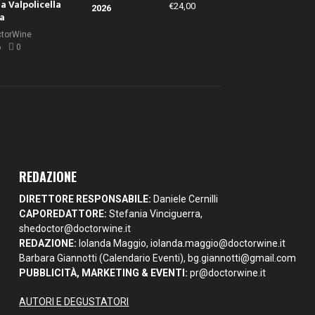
la Valpolicella
€
24,00
la
ctorWine
6
0
REDAZIONE
DIRETTORE RESPONSABILE:
Daniele Cernilli
CAPOREDATTORE:
Stefania Vinciguerra,
shedoctor@doctorwine.it
REDAZIONE:
Iolanda Maggio,
iolanda.maggio@doctorwine.it
Barbara Giannotti (Calendario Eventi),
bg.giannotti@gmail.com
PUBBLICITÀ, MARKETING & EVENTI:
pr@doctorwine.it
AUTORI E DEGUSTATORI