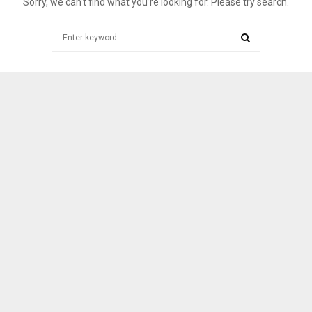
Sorry, we can’t find what you’re looking for. Please try search.
Search
for:
SEARCH