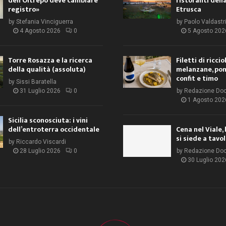
dell’Oltrepò deve cambiare
ristoranti dell
registro»
Etrusca
by
Stefania Vinciguerra
by
Paolo Valdastr
4 Agosto 2026
0
5 Agosto 202
Torre Rosazza e la ricerca
Filetti di ricci
della qualità (assoluta)
melanzane, po
confit e timo
by
Sissi Baratella
31 Luglio 2026
0
by
Redazione Do
1 Agosto 202
Sicilia sconosciuta: i vini
dell’entroterra occidentale
Cena nel Viale, 
si siede a tavo
by
Riccardo Viscardi
28 Luglio 2026
0
by
Redazione Do
30 Luglio 202