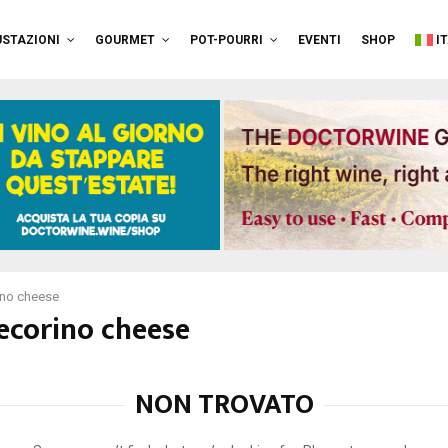
STAZIONI
GOURMET
POT-POURRI
EVENTI
SHOP
I
ino cheese
pecorino cheese
NON TROVATO