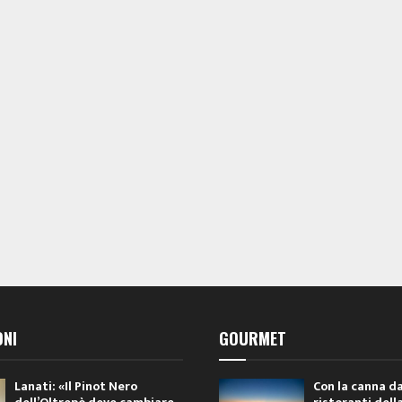
ONI
GOURMET
Lanati: «Il Pinot Nero
Con la canna da