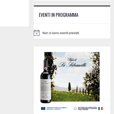
E
h
f
A
EVENTI IN PROGRAMMA
o
r
R
:
C
Non ci sono eventi previsti.
N
o
H
t
i
c
e