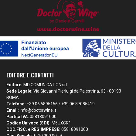
EDITORE E CONTATTI
Editore:
MD COMUNICATION srl
Sede Legale:
Via Giovanni Pierluigi da Palestrina, 63 - 00193
ROMA
Telefono:
+39 06 5895156 / +39 06 87085419
Email:
info@doctorwine.it
Partita IVA:
05818091000
Codice Univoco (SDI):
M5UXCR1
COD.FISC. e REG.IMPRESE:
05818091000
Cap. Sociale:
€. 10.200,00 I.V.