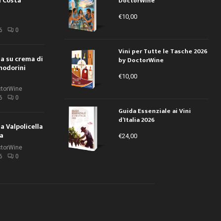
a Costa
DoctorWine
€
10,00
i
6
0
Vini per Tutte le Tasche 2026
ola su crema di
by DoctorWine
modorini
€
10,00
ctorWine
6
0
Guida Essenziale ai Vini
d’Italia 2026
la Valpolicella
la
€
24,00
ctorWine
6
0