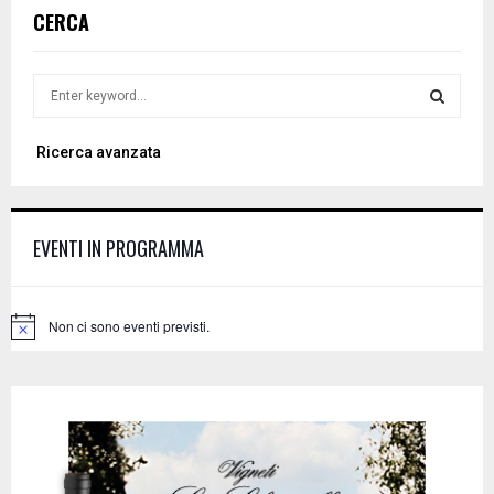
CERCA
S
e
a
S
Ricerca avanzata
r
c
E
h
f
A
EVENTI IN PROGRAMMA
o
r
R
:
C
Non ci sono eventi previsti.
N
o
H
t
i
c
e