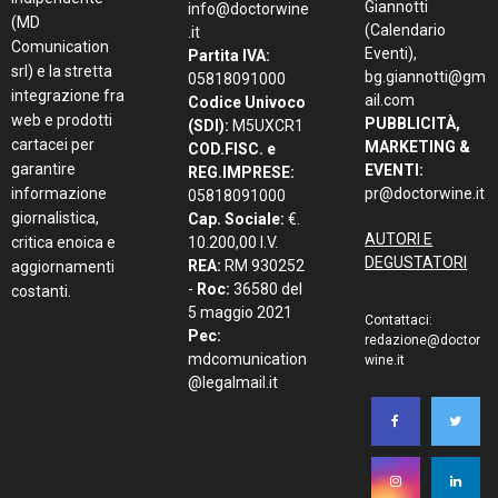
Giannotti
info@doctorwine
(MD
(Calendario
.it
Comunication
Eventi),
Partita IVA:
srl) e la stretta
bg.giannotti@gm
05818091000
integrazione fra
ail.com
Codice Univoco
web e prodotti
PUBBLICITÀ,
(SDI):
M5UXCR1
cartacei per
MARKETING &
COD.FISC. e
garantire
EVENTI:
REG.IMPRESE:
informazione
pr@doctorwine.it
05818091000
giornalistica,
Cap. Sociale:
€.
AUTORI E
critica enoica e
10.200,00 I.V.
DEGUSTATORI
REA:
RM 930252
aggiornamenti
-
Roc:
36580 del
costanti.
5 maggio 2021
Contattaci:
Pec:
redazione@doctor
mdcomunication
wine.it
@legalmail.it