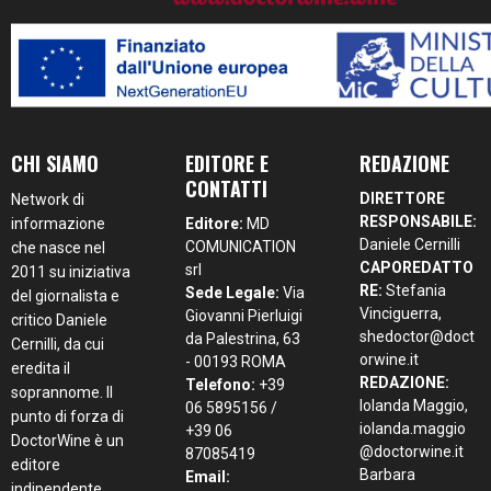
CHI SIAMO
EDITORE E
REDAZIONE
CONTATTI
DIRETTORE
Network di
RESPONSABILE:
informazione
Editore:
MD
Daniele Cernilli
COMUNICATION
che nasce nel
CAPOREDATTO
srl
2011 su iniziativa
RE:
Stefania
Sede Legale:
Via
del giornalista e
Vinciguerra,
Giovanni Pierluigi
critico Daniele
shedoctor@doct
da Palestrina, 63
Cernilli, da cui
orwine.it
- 00193 ROMA
eredita il
REDAZIONE:
Telefono:
+39
soprannome. Il
Iolanda Maggio,
06 5895156 /
punto di forza di
iolanda.maggio
+39 06
DoctorWine è un
@doctorwine.it
87085419
editore
Barbara
Email:
indipendente