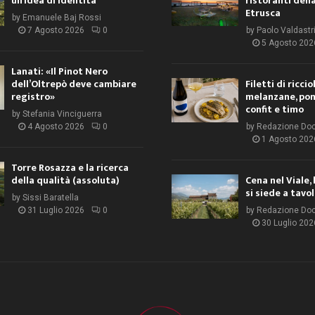
un’idea di identità
ristoranti dell
Etrusca
by
Emanuele Baj Rossi
7 Agosto 2026
0
by
Paolo Valdastr
5 Agosto 202
Lanati: «Il Pinot Nero
dell’Oltrepò deve cambiare
Filetti di ricci
registro»
melanzane, po
confit e timo
by
Stefania Vinciguerra
4 Agosto 2026
0
by
Redazione Do
1 Agosto 202
Torre Rosazza e la ricerca
della qualità (assoluta)
Cena nel Viale, 
si siede a tavo
by
Sissi Baratella
31 Luglio 2026
0
by
Redazione Do
30 Luglio 202