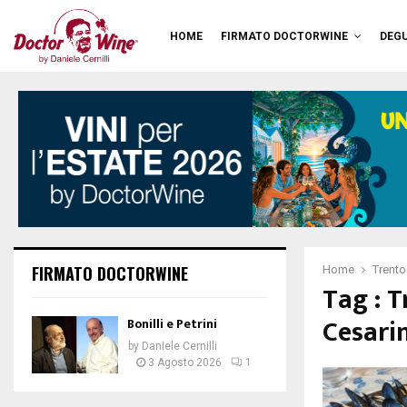
HOME
FIRMATO DOCTORWINE
DEGU
FIRMATO DOCTORWINE
Home
Trento
Tag : 
Cesarin
Bonilli e Petrini
by
Daniele Cernilli
3 Agosto 2026
1