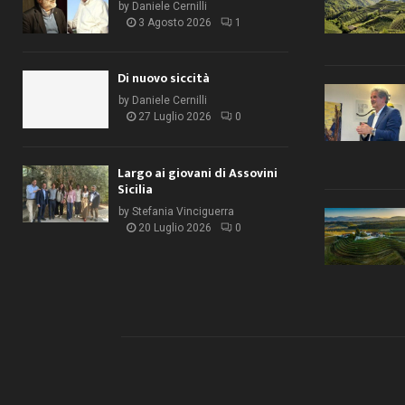
by
Daniele Cernilli
3 Agosto 2026
1
Di nuovo siccità
by
Daniele Cernilli
27 Luglio 2026
0
Largo ai giovani di Assovini
Sicilia
by
Stefania Vinciguerra
20 Luglio 2026
0