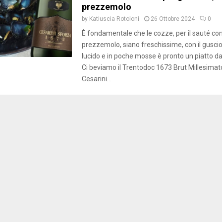
prezzemolo
by
Katiuscia Rotoloni
26 Ottobre 2024
0
È fondamentale che le cozze, per il sauté co
prezzemolo, siano freschissime, con il gusci
lucido e in poche mosse è pronto un piatto d
Ci beviamo il Trentodoc 1673 Brut Millesima
Cesarini...