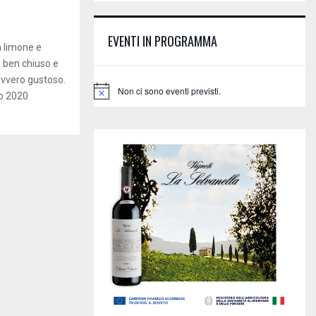
E
h
f
A
EVENTI IN PROGRAMMA
o
n limone e
r
R
o ben chiuso e
:
avvero gustoso.
C
Non ci sono eventi previsti.
N
to 2020
o
H
t
i
c
e