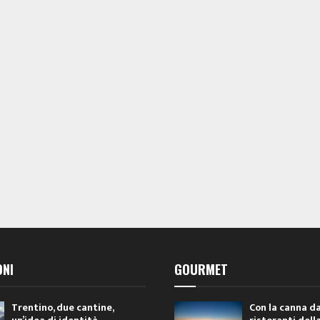
ONI
GOURMET
Trentino, due cantine,
Con la canna da