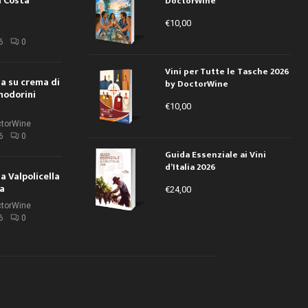
a Costa
DoctorWine
€
10,00
i
6
0
Vini per Tutte le Tasche 2026
ola su crema di
by DoctorWine
modorini
€
10,00
ctorWine
6
0
Guida Essenziale ai Vini
d’Italia 2026
la Valpolicella
la
€
24,00
ctorWine
6
0