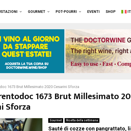
STAZIONI
GOURMET
POT-POURRI
EVENTI
SHOP
I
doc 1673 Brut Millesimato 2020 Cesarini Sforza
Trentodoc 1673 Brut Millesimato 2
i Sforza
Gourmet
Ricetta della settimana
Sauté di cozze con pangrattato, l