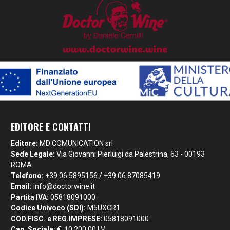
EDITORE E CONTATTI
Editore:
MD COMUNICATION srl
Sede Legale:
Via Giovanni Pierluigi da Palestrina, 63 - 00193
ROMA
Telefono:
+39 06 5895156 / +39 06 87085419
Email:
info@doctorwine.it
Partita IVA:
05818091000
Codice Univoco (SDI):
M5UXCR1
COD.FISC. e REG.IMPRESE:
05818091000
Cap. Sociale:
€. 10.200,00 I.V.