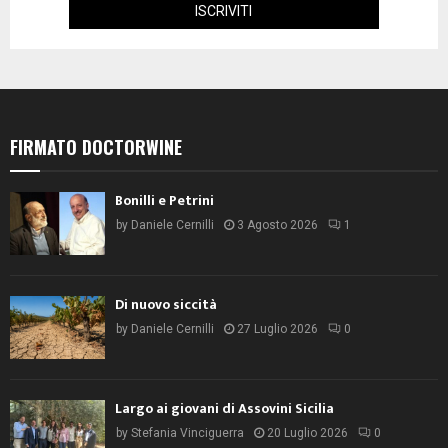
FIRMATO DOCTORWINE
Bonilli e Petrini
by
Daniele Cernilli
3 Agosto 2026
1
Di nuovo siccità
by
Daniele Cernilli
27 Luglio 2026
0
Largo ai giovani di Assovini Sicilia
by
Stefania Vinciguerra
20 Luglio 2026
0