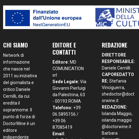
CHI SIAMO
EDITORE E
REDAZIONE
CONTATTI
DIRETTORE
Network di
RESPONSABILE:
informazione
Editore:
MD
Daniele Cernilli
COMUNICATION
che nasce nel
CAPOREDATTO
srl
2011 su iniziativa
RE:
Stefania
Sede Legale:
Via
del giornalista e
Vinciguerra,
Giovanni Pierluigi
critico Daniele
shedoctor@doct
da Palestrina, 63
Cernilli, da cui
orwine.it
- 00193 ROMA
eredita il
REDAZIONE:
Telefono:
+39
soprannome. Il
Iolanda Maggio,
06 5895156 /
punto di forza di
iolanda.maggio
+39 06
DoctorWine è un
@doctorwine.it
87085419
editore
Barbara
Email:
indipendente