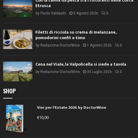
Con la canna da pesca tra i ristoranti della Costa
Etrusca
by
Paolo Valdastri
5 Agosto 2026
0
Filetti di ricciola su crema di melanzane,
pomodorini confit e timo
by
Redazione DoctorWine
1 Agosto 2026
0
Cena nel Viale, la Valpolicella si siede a tavola
by
Redazione DoctorWine
30 Luglio 2026
0
SHOP
Vini per l'Estate 2026 by DoctorWine
€
10,00