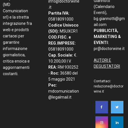
Giannotti
info@doctorwine
(MD
(Calendario
.it
Comunication
Eventi),
Partita IVA:
srl) e la stretta
bg.giannotti@gm
05818091000
integrazione fra
ail.com
Codice Univoco
web e prodotti
PUBBLICITÀ,
(SDI):
M5UXCR1
cartacei per
MARKETING &
COD.FISC. e
garantire
EVENTI:
REG.IMPRESE:
informazione
pr@doctorwine.it
05818091000
giornalistica,
Cap. Sociale:
€.
AUTORI E
critica enoica e
10.200,00 I.V.
DEGUSTATORI
REA:
RM 930252
aggiornamenti
-
Roc:
36580 del
costanti.
5 maggio 2021
Contattaci:
Pec:
redazione@doctor
mdcomunication
wine.it
@legalmail.it