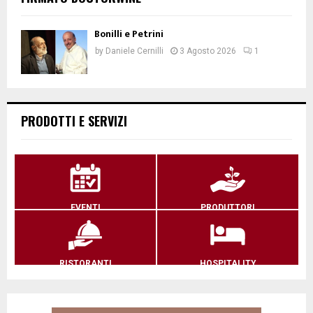
Bonilli e Petrini
by
Daniele Cernilli
3 Agosto 2026
1
PRODOTTI E SERVIZI
EVENTI
PRODUTTORI
RISTORANTI
HOSPITALITY