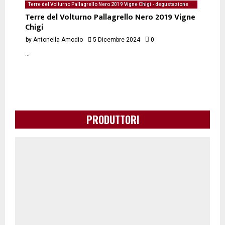
Terre del Volturno Pallagrello Nero 2019 Vigne Chigi - degustazione
del 05/12/2024 di Antonella Amodio
Terre del Volturno Pallagrello Nero 2019 Vigne
Chigi
by
Antonella Amodio
5 Dicembre 2024
0
...
PRODUTTORI