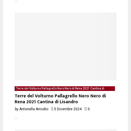
...
Terre del Volturno Pallagrello Nero Nero di Rena 2021 Cantina di
Lisandro - degustazione del 05/12/2024 di Antonella Amodio
Terre del Volturno Pallagrello Nero Nero di
Rena 2021 Cantina di Lisandro
by
Antonella Amodio
5 Dicembre 2024
0
...