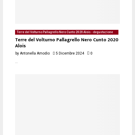
Terre del Volturno Pallagrello Nero Cunto 2020 Alois - degustazione
del 05/12/2024 di Antonella Amodio
Terre del Volturno Pallagrello Nero Cunto 2020
Alois
by
Antonella Amodio
5 Dicembre 2024
0
...