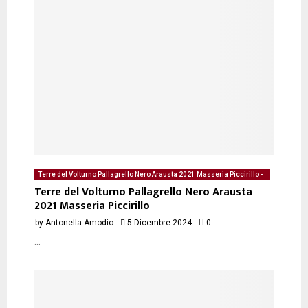
Terre del Volturno Pallagrello Nero Arausta 2021 Masseria Piccirillo -
degustazione del 05/12/2024 di Antonella Amodio
Terre del Volturno Pallagrello Nero Arausta
2021 Masseria Piccirillo
by
Antonella Amodio
5 Dicembre 2024
0
...