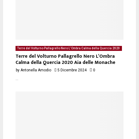
Terre del Volturno Pallagrello Nero L’Ombra Calma della Quercia 2020
Aia delle Monache - degustazione del 05/12/2024 di Antonella Amodio
Terre del Volturno Pallagrello Nero L’Ombra
Calma della Quercia 2020 Aia delle Monache
by
Antonella Amodio
5 Dicembre 2024
0
...