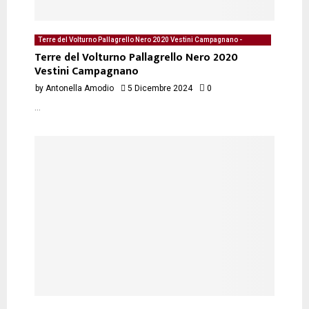
Terre del Volturno Pallagrello Nero 2020 Vestini Campagnano -
degustazione del 05/12/2024 di Antonella Amodio
Terre del Volturno Pallagrello Nero 2020
Vestini Campagnano
by
Antonella Amodio
5 Dicembre 2024
0
...