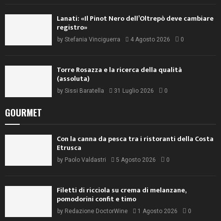
Lanati: «Il Pinot Nero dell’Oltrepò deve cambiare
registro»
by
Stefania Vinciguerra
4 Agosto 2026
0
Torre Rosazza e la ricerca della qualità
(assoluta)
by
Sissi Baratella
31 Luglio 2026
0
GOURMET
Con la canna da pesca tra i ristoranti della Costa
Etrusca
by
Paolo Valdastri
5 Agosto 2026
0
Filetti di ricciola su crema di melanzane,
pomodorini confit e timo
by
Redazione DoctorWine
1 Agosto 2026
0