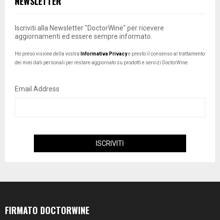
NEWSLETTER
Iscriviti alla Newsletter "DoctorWine" per ricevere
aggiornamenti ed essere sempre informato.
Ho preso visione della vostra
Informativa Privacy
e presto il consenso al trattamento
dei miei dati personali per restare aggiornato su prodotti e servizi DoctorWine.
Email Address
FIRMATO DOCTORWINE