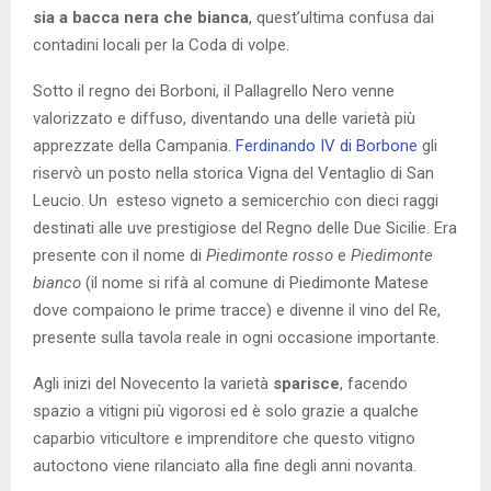
sia a bacca nera che bianca
, quest’ultima confusa dai
contadini locali per la Coda di volpe.
Sotto il regno dei Borboni, il Pallagrello Nero venne
valorizzato e diffuso, diventando una delle varietà più
apprezzate della Campania.
Ferdinando IV di Borbone
gli
riservò un posto nella storica Vigna del Ventaglio di San
Leucio. Un esteso vigneto a semicerchio con dieci raggi
destinati alle uve prestigiose del Regno delle Due Sicilie. Era
presente con il nome di
Piedimonte rosso
e
Piedimonte
bianco
(il nome si rifà al comune di Piedimonte Matese
dove compaiono le prime tracce) e divenne il vino del Re,
presente sulla tavola reale in ogni occasione importante.
Agli inizi del Novecento la varietà
sparisce
, facendo
spazio a vitigni più vigorosi ed è solo grazie a qualche
caparbio viticultore e imprenditore che questo vitigno
autoctono viene rilanciato alla fine degli anni novanta.