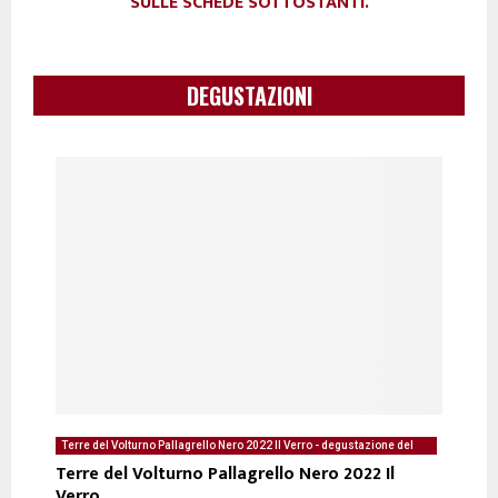
SULLE SCHEDE SOTTOSTANTI.
DEGUSTAZIONI
Terre del Volturno Pallagrello Nero 2022 Il Verro - degustazione del
05/12/2024 di Antonella Amodio
Terre del Volturno Pallagrello Nero 2022 Il
Verro