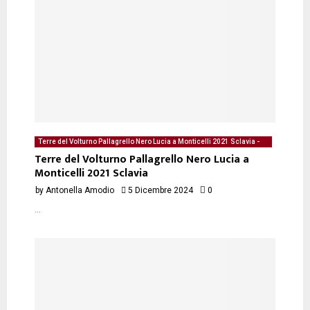
Terre del Volturno Pallagrello Nero Lucia a Monticelli 2021 Sclavia -
degustazione del 05/12/2024 di Antonella Amodio
Terre del Volturno Pallagrello Nero Lucia a
Monticelli 2021 Sclavia
by
Antonella Amodio
5 Dicembre 2024
0
...