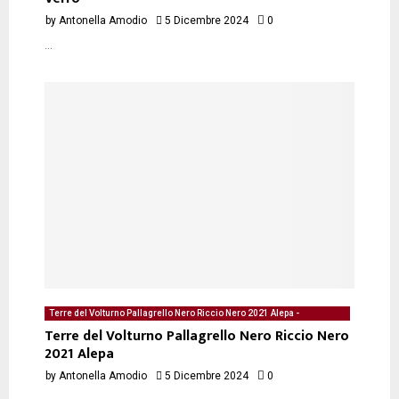
by
Antonella Amodio
5 Dicembre 2024
0
...
Terre del Volturno Pallagrello Nero Riccio Nero 2021 Alepa -
degustazione del 05/12/2024 di Antonella Amodio
Terre del Volturno Pallagrello Nero Riccio Nero
2021 Alepa
by
Antonella Amodio
5 Dicembre 2024
0