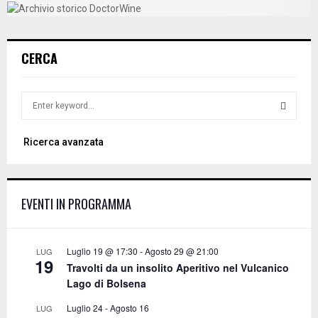
CERCA
S
e
a
S
Ricerca avanzata
r
c
E
h
f
A
EVENTI IN PROGRAMMA
o
r
R
:
C
Luglio 19 @ 17:30
-
Agosto 29 @ 21:00
LUG
19
Travolti da un insolito Aperitivo nel Vulcanico
H
Lago di Bolsena
Luglio 24
-
Agosto 16
LUG