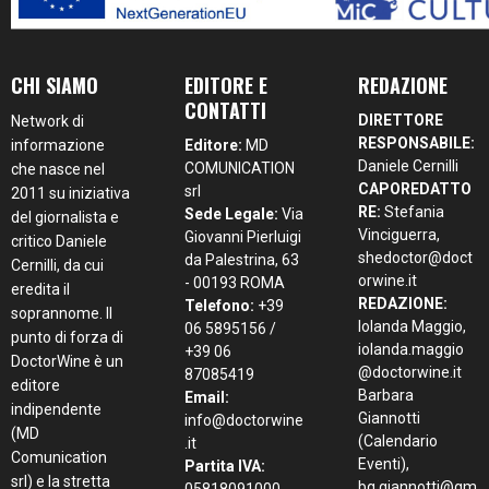
CHI SIAMO
EDITORE E
REDAZIONE
CONTATTI
DIRETTORE
Network di
RESPONSABILE:
informazione
Editore:
MD
Daniele Cernilli
COMUNICATION
che nasce nel
CAPOREDATTO
srl
2011 su iniziativa
RE:
Stefania
Sede Legale:
Via
del giornalista e
Vinciguerra,
Giovanni Pierluigi
critico Daniele
shedoctor@doct
da Palestrina, 63
Cernilli, da cui
orwine.it
- 00193 ROMA
eredita il
REDAZIONE:
Telefono:
+39
soprannome. Il
Iolanda Maggio,
06 5895156 /
punto di forza di
iolanda.maggio
+39 06
DoctorWine è un
@doctorwine.it
87085419
editore
Barbara
Email:
indipendente
Giannotti
info@doctorwine
(MD
(Calendario
.it
Comunication
Eventi),
Partita IVA:
srl) e la stretta
bg.giannotti@gm
05818091000