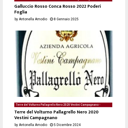
08/01/2025 di Antonella Amodio
Galluccio Rosso Conca Rosso 2022 Poderi
Foglia
by
Antonella Amodio
8 Gennaio 2025
Terre del Volturno Pallagrello Nero 2020 Vestini Campagnano -
degustazione del 05/12/2024 di Antonella Amodio
Terre del Volturno Pallagrello Nero 2020
Vestini Campagnano
by
Antonella Amodio
5 Dicembre 2024