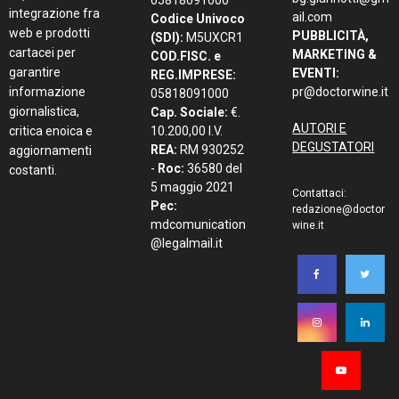
integrazione fra
ail.com
Codice Univoco
web e prodotti
PUBBLICITÀ,
(SDI):
M5UXCR1
cartacei per
MARKETING &
COD.FISC. e
garantire
EVENTI:
REG.IMPRESE:
informazione
pr@doctorwine.it
05818091000
giornalistica,
Cap. Sociale:
€.
AUTORI E
critica enoica e
10.200,00 I.V.
DEGUSTATORI
REA:
RM 930252
aggiornamenti
-
Roc:
36580 del
costanti.
5 maggio 2021
Contattaci:
Pec:
redazione@doctor
mdcomunication
wine.it
@legalmail.it