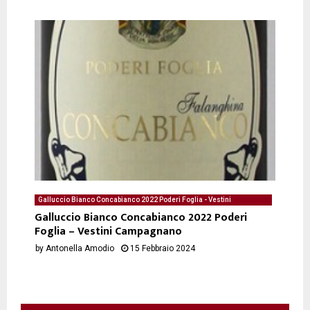
Galluccio Bianco Concabianco 2022 Poderi Foglia - Vestini
Campagnano - degustazione del 15/02/2024 di Antonella Amodio
Galluccio Bianco Concabianco 2022 Poderi
Foglia – Vestini Campagnano
by
Antonella Amodio
15 Febbraio 2024