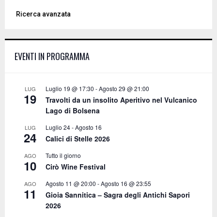
a
S
Ricerca avanzata
r
c
E
h
f
A
EVENTI IN PROGRAMMA
o
r
R
:
C
Luglio 19 @ 17:30
-
Agosto 29 @ 21:00
LUG
19
Travolti da un insolito Aperitivo nel Vulcanico
H
Lago di Bolsena
Luglio 24
-
Agosto 16
LUG
24
Calici di Stelle 2026
Tutto il giorno
AGO
10
Cirò Wine Festival
Agosto 11 @ 20:00
-
Agosto 16 @ 23:55
AGO
11
Gioia Sannitica – Sagra degli Antichi Sapori
2026