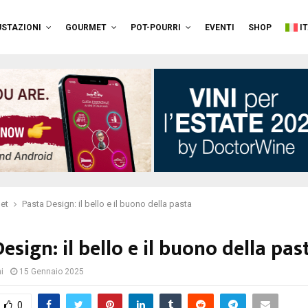
STAZIONI
GOURMET
POT-POURRI
EVENTI
SHOP
I
et
Pasta Design: il bello e il buono della pasta
esign: il bello e il buono della pas
i
15 Gennaio 2025
0