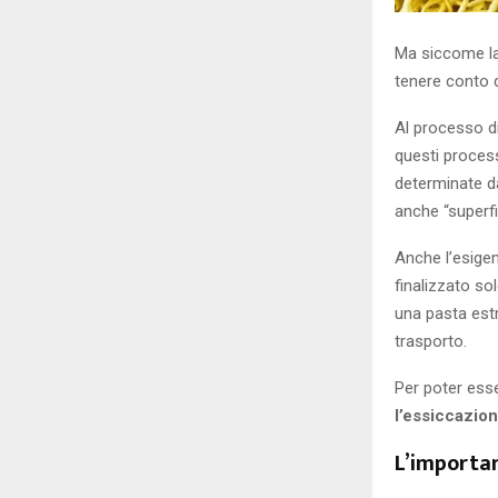
Ma siccome la
tenere conto 
Al processo d
questi proces
determinate da
anche “superfi
Anche l’esige
finalizzato so
una pasta estr
trasporto.
Per poter ess
l’essiccazio
L’importan