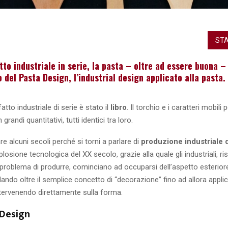
STA
to industriale in serie, la pasta – oltre ad essere buona –
o del Pasta Design, l’industrial design applicato alla pasta.
tto industriale di serie è stato il
libro
. Il torchio e i caratteri mobili
n grandi quantitativi, tutti identici tra loro.
 alcuni secoli perché si torni a parlare di
produzione industriale d
losione tecnologica del XX secolo, grazie alla quale gli industriali, ri
 problema di produrre, cominciano ad occuparsi dell’aspetto esterior
ando oltre il semplice concetto di “decorazione” fino ad allora applic
ntervenendo direttamente sulla forma.
 Design