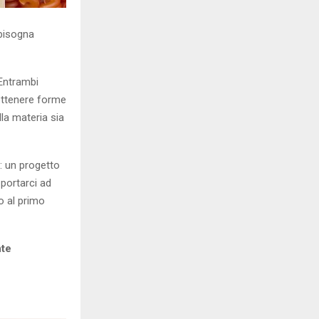
 bisogna
 Entrambi
ottenere forme
lla materia sia
: un progetto
 portarci ad
o al primo
nte