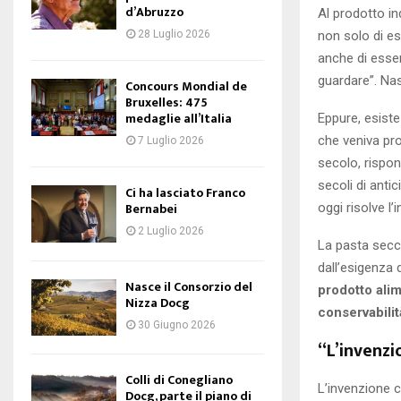
d’Abruzzo
Al prodotto ind
non solo di e
28 Luglio 2026
anche di esser
guardare”. Nas
Concours Mondial de
Bruxelles: 475
medaglie all’Italia
Eppure, esiste
che veniva pro
7 Luglio 2026
secolo, rispo
secoli di anti
Ci ha lasciato Franco
Bernabei
oggi risolve l’
2 Luglio 2026
La pasta secca
dall’esigenza 
Nasce il Consorzio del
prodotto alim
Nizza Docg
conservabilit
30 Giugno 2026
“L’invenzi
Colli di Conegliano
L’invenzione c
Docg, parte il piano di