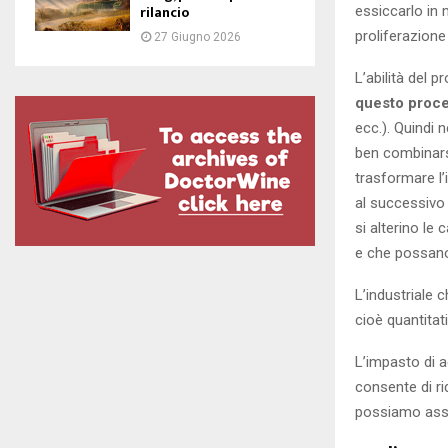
rilancio
essiccarlo in 
proliferazion
27 Giugno 2026
L’abilità del 
questo proc
ecc.). Quindi n
ben combinarsi
trasformare l
al successivo 
si alterino le
e che possano
L’industriale 
cioè quantitat
L’impasto di a
consente di ri
possiamo assimi