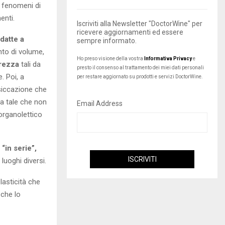
i fenomeni di
enti.
Iscriviti alla Newsletter "DoctorWine" per
ricevere aggiornamenti ed essere
datte a
sempre informato.
nto di volume,
Ho preso visione della vostra
Informativa Privacy
e
urezza
tali da
presto il consenso al trattamento dei miei dati personali
. Poi, a
per restare aggiornato su prodotti e servizi DoctorWine.
siccazione che
a tale che non
Email Address
 organolettico
“in serie”,
luoghi diversi.
lasticità che
 che lo