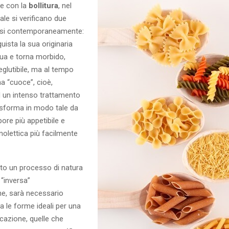
e con la
bollitura
, nel
ale si verificano due
ssi contemporaneamente:
uista la sua originaria
qua e torna morbido,
eglutibile, ma al tempo
na “cuoce”, cioè,
 un intenso trattamento
rasforma in modo tale da
ore più appetibile e
nolettica più facilmente
o un processo di natura
 “inversa”
ne, sarà necessario
ra le forme ideali per una
cazione, quelle che