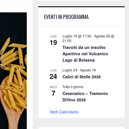
E
h
f
A
EVENTI IN PROGRAMMA
o
r
R
:
C
Luglio 19 @ 17:30
-
Agosto 29 @
LUG
19
21:00
H
Travolti da un insolito
Aperitivo nel Vulcanico
Lago di Bolsena
Luglio 24
-
Agosto 16
LUG
24
Calici di Stelle 2026
Tutto il giorno
AGO
7
Cesenatico – Tramonto
DiVino 2026
Vedi Calendario