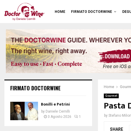
HOME
FIRMATO DOCTORWINE
DEGU
FIRMATO DOCTORWINE
Home
Gourm
Gourmet
Pasta D
Bonilli e Petrini
by
Daniele Cernilli
by
Stefano Milion
3 Agosto 2026
1
SHARE