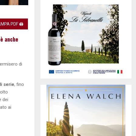
MPA PDF 🖨
 è anche
 permisero di
i serie
, fino
solto
e dei
ato ai