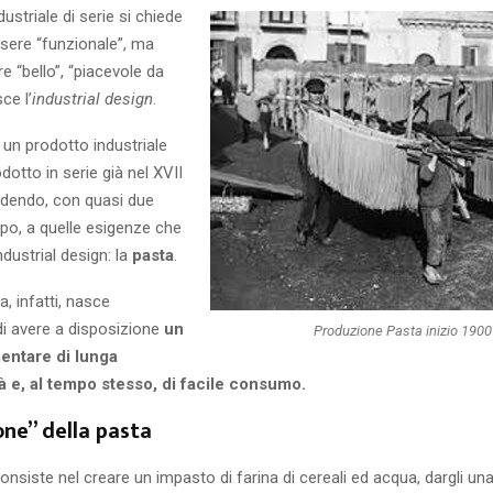
ustriale di serie si chiede
ssere “funzionale”, ma
e “bello”, “piacevole da
ce l’
industrial design
.
 un prodotto industriale
dotto in serie già nel XVII
ndendo, con quasi due
cipo, a quelle esigenze che
industrial design: la
pasta
.
, infatti, nasce
di avere a disposizione
un
Produzione Pasta inizio 1900
entare di lunga
à e, al tempo stesso, di facile consumo.
one” della pasta
onsiste nel creare un impasto di farina di cereali ed acqua, dargli u