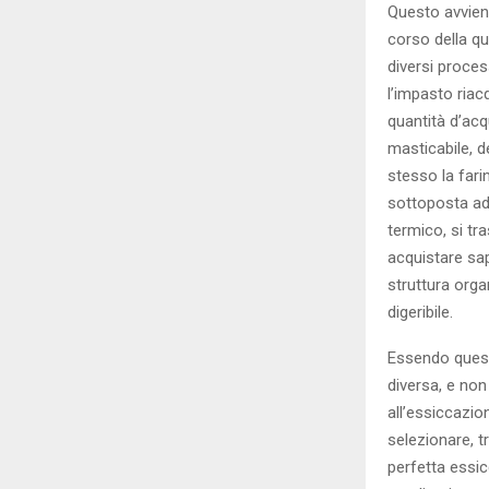
Questo avvien
corso della qu
diversi proce
l’impasto riacq
quantità d’ac
masticabile, d
stesso la fari
sottoposta ad
termico, si t
acquistare sap
struttura orga
digeribile.
Essendo quest
diversa, e non
all’essiccazio
selezionare, t
perfetta essic