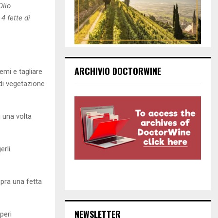
Olio
 4 fette di
ARCHIVIO DOCTORWINE
emi e tagliare
a di vegetazione
i una volta
erli
opra una fetta
NEWSLETTER
peri