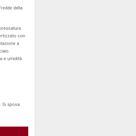
fredde della
pressatura
nertizzato con
ntazione a
iaio.
a e umidità
e. Si sposa