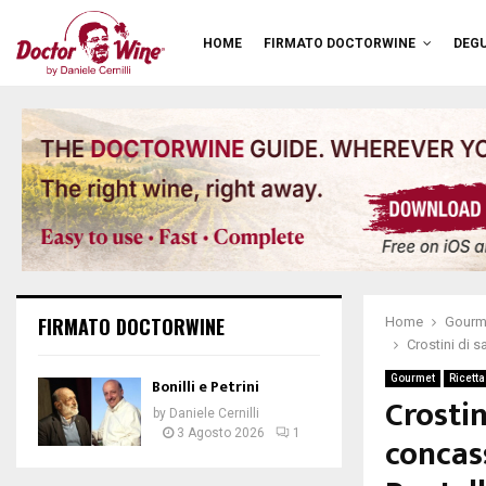
HOME
FIRMATO DOCTORWINE
DEGU
FIRMATO DOCTORWINE
Home
Gourm
Crostini di 
Gourmet
Ricetta
Bonilli e Petrini
Crostin
by
Daniele Cernilli
3 Agosto 2026
1
concas