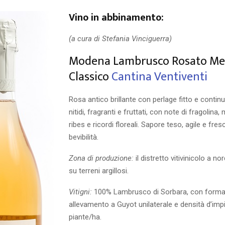
Vino in abbinamento:
(a cura di Stefania Vinciguerra)
Modena Lambrusco Rosato M
Classico
Cantina Ventiventi
Rosa antico brillante con perlage fitto e contin
nitidi, fragranti e fruttati, con note di fragolina,
ribes e ricordi floreali. Sapore teso, agile e fres
bevibilità.
Zona di produzione:
il distretto vitivinicolo a n
su terreni argillosi.
Vitigni:
100% Lambrusco di Sorbara, con forma
allevamento a Guyot unilaterale e densità d’imp
piante/ha.