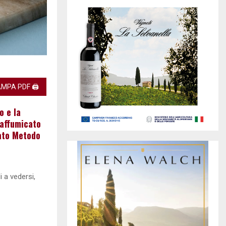
MPA PDF 🖨
o e la
 affumicato
ato Metodo
i a vedersi,