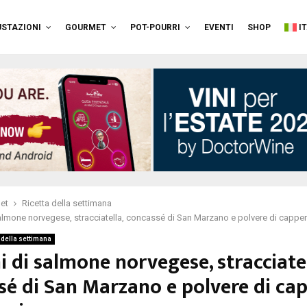
STAZIONI
GOURMET
POT-POURRI
EVENTI
SHOP
I
et
Ricetta della settimana
salmone norvegese, stracciatella, concassé di San Marzano e polvere di capperi 
 della settimana
i di salmone norvegese, stracciatel
sé di San Marzano e polvere di cap