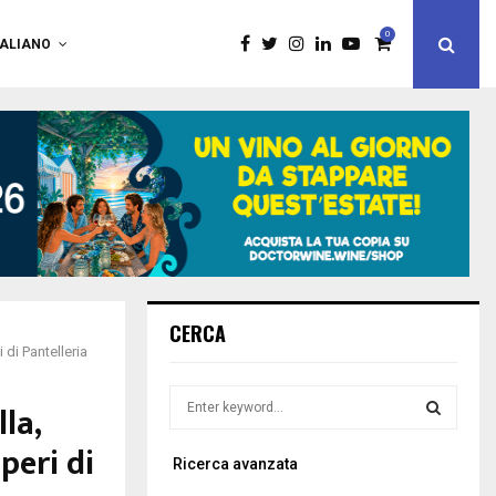
0
TALIANO
CERCA
di Pantelleria
S
la,
e
a
peri di
S
Ricerca avanzata
r
c