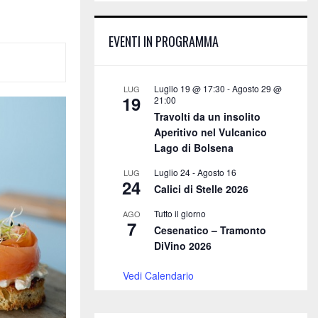
E
h
f
A
EVENTI IN PROGRAMMA
o
r
R
:
C
Luglio 19 @ 17:30
-
Agosto 29 @
LUG
19
21:00
H
Travolti da un insolito
Aperitivo nel Vulcanico
Lago di Bolsena
Luglio 24
-
Agosto 16
LUG
24
Calici di Stelle 2026
Tutto il giorno
AGO
7
Cesenatico – Tramonto
DiVino 2026
Vedi Calendario