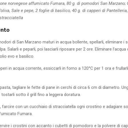
mone norvegese affumicato Fumara, 80 g. di pomodori San Marzano; 
oliva, Sale e pepe, 2 foglie di basilico, 40 g. di capperi di Pantelleria,
 stracciatella
ento
odori di San Marzano maturi in acqua bollente, spellarli, eliminare i s
lpa. Salarli e peparli, poi lasciarli riposare per 2 ore. Eliminare l’acqu
olio evo e basilico.
peri in acqua corrente, essiccarli in forno a 120°C per 1 ora e frullarl
sta, tagliare le fette di pane in cerchi di circa 6 cm di diametro. Ung
ostarli sotto il grill fino a leggera doratura.
, farcire con un cucchiaio di stracciatella ogni crostino e adagiare s
fumicato Fumara.
ervire i crostini con accanto i cubetti di pomodoro e la polvere di cap