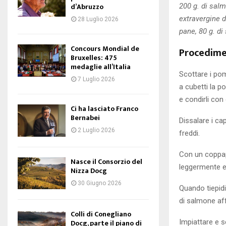
d’Abruzzo
200 g. di sal
extravergine d’
28 Luglio 2026
pane, 80 g. di
Concours Mondial de
Procedim
Bruxelles: 475
medaglie all’Italia
Scottare i pom
7 Luglio 2026
a cubetti la po
e condirli con 
Ci ha lasciato Franco
Bernabei
Dissalare i cap
2 Luglio 2026
freddi.
Con un coppapa
Nasce il Consorzio del
leggermente e t
Nizza Docg
30 Giugno 2026
Quando tiepidi
di salmone af
Colli di Conegliano
Impiattare e s
Docg, parte il piano di