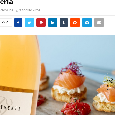
eria
ctorWine
3 Agosto 2024
0