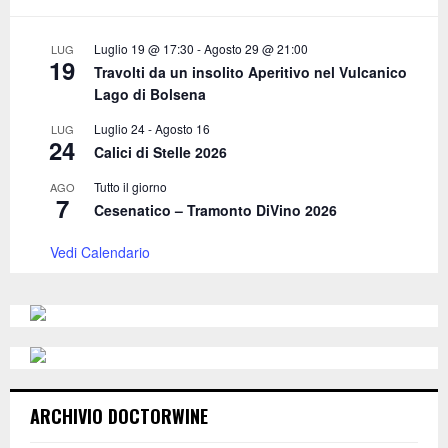
r
R
:
C
Luglio 19 @ 17:30
-
Agosto 29 @ 21:00
LUG
19
Travolti da un insolito Aperitivo nel Vulcanico
H
Lago di Bolsena
Luglio 24
-
Agosto 16
LUG
24
Calici di Stelle 2026
Tutto il giorno
AGO
7
Cesenatico – Tramonto DiVino 2026
Vedi Calendario
ARCHIVIO DOCTORWINE