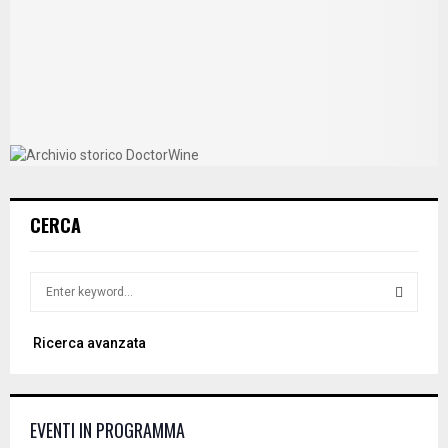
CERCA
S
e
a
S
Ricerca avanzata
r
c
E
h
f
A
EVENTI IN PROGRAMMA
o