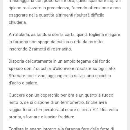
massaggiarla con poco sale e olio, quindi spalmare sopra il
ripieno realizzato in precedenza, facendo attenzione a non
esagerare nella quantità altrimenti risulterà difficile
chiuderla.
Arrotolarla, aiutandosi con la carta, quindi toglierla e legare
la faraona con spago da cucina o rete da arrosto,
inserendo 2 rametti di rosmarino.
Disporla delicatamente in un ampio tegame dal fondo
spesso con 2 cucchiai d’olio evo e rosolare su ogni lato.
Sfumare con il vino, aggiungere la salvia, uno spicchio
d’aglio e salare.
Cuocere con un coperchio per ora e un quarto a fuoco
lento o, se si dispone di un termometro, finche avrà
raggiunto una temperatura al cuore di circa 70°. Una volta
pronta, sfornare e lasciar freddare.
Togliere lo spago intorno alla faraona fare delle fette di