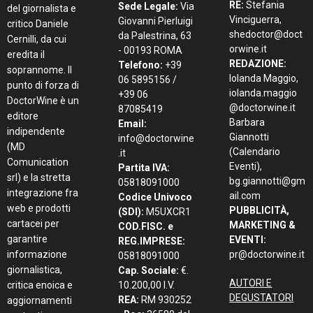
RE:
Stefania
Sede Legale:
Via
del giornalista e
Vinciguerra,
Giovanni Pierluigi
critico Daniele
shedoctor@doct
da Palestrina, 63
Cernilli, da cui
orwine.it
- 00193 ROMA
eredita il
REDAZIONE:
Telefono:
+39
soprannome. Il
Iolanda Maggio,
06 5895156 /
punto di forza di
iolanda.maggio
+39 06
DoctorWine è un
@doctorwine.it
87085419
editore
Barbara
Email:
indipendente
Giannotti
info@doctorwine
(MD
(Calendario
.it
Comunication
Eventi),
Partita IVA:
srl) e la stretta
bg.giannotti@gm
05818091000
integrazione fra
ail.com
Codice Univoco
web e prodotti
PUBBLICITÀ,
(SDI):
M5UXCR1
cartacei per
MARKETING &
COD.FISC. e
garantire
EVENTI:
REG.IMPRESE:
informazione
pr@doctorwine.it
05818091000
giornalistica,
Cap. Sociale:
€.
AUTORI E
critica enoica e
10.200,00 I.V.
DEGUSTATORI
REA:
RM 930252
aggiornamenti