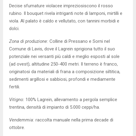
Decise sfumature violacee impreziosiscono il rosso
rubino. Il bouquet rivela intriganti note di lamponi, mirtilli e
viola. Al palato è caldo e vellutato, con tannini morbidi e
dolci.
Zona di produzione:
Colline di Pressano e Sorni nel
Comune di Lavis, dove il Lagrein sprigiona tutto il suo
potenziale nei versanti più caldi e meglio esposti al sole
(ad ovest); altitudine 250-400 metri. Il terreno è franco,
originatosi da materiali di frana a composizione siltitica,
sedimenti argillosi e sabbiosi, profondi e mediamente
fertili.
Vitigno:
100% Lagrein, allevamento a pergola semplice
trentina, densità di impianto di 5.000 ceppi/ha.
Vendemmia:
raccolta manuale nella prima decade di
ottobre.