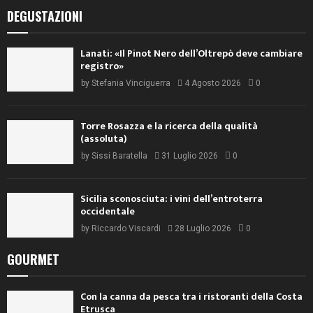
DEGUSTAZIONI
Lanati: «Il Pinot Nero dell’Oltrepò deve cambiare
registro»
by
Stefania Vinciguerra
4 Agosto 2026
0
Torre Rosazza e la ricerca della qualità
(assoluta)
by
Sissi Baratella
31 Luglio 2026
0
Sicilia sconosciuta: i vini dell’entroterra
occidentale
by
Riccardo Viscardi
28 Luglio 2026
0
GOURMET
Con la canna da pesca tra i ristoranti della Costa
Etrusca