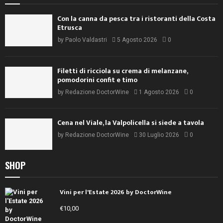
Con la canna da pesca tra i ristoranti della Costa
Etrusca
by
Paolo Valdastri
5 Agosto 2026
0
Filetti di ricciola su crema di melanzane,
pomodorini confit e timo
by
Redazione DoctorWine
1 Agosto 2026
0
Cena nel Viale, la Valpolicella si siede a tavola
by
Redazione DoctorWine
30 Luglio 2026
0
SHOP
Vini per l'Estate 2026 by DoctorWine
€
10,00