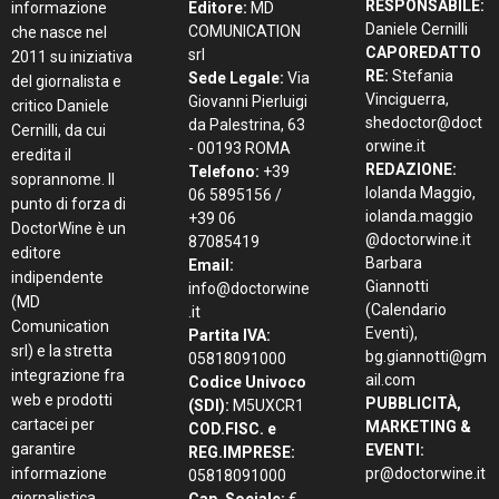
RESPONSABILE:
informazione
Editore:
MD
Daniele Cernilli
COMUNICATION
che nasce nel
CAPOREDATTO
srl
2011 su iniziativa
RE:
Stefania
Sede Legale:
Via
del giornalista e
Vinciguerra,
Giovanni Pierluigi
critico Daniele
shedoctor@doct
da Palestrina, 63
Cernilli, da cui
orwine.it
- 00193 ROMA
eredita il
REDAZIONE:
Telefono:
+39
soprannome. Il
Iolanda Maggio,
06 5895156 /
punto di forza di
iolanda.maggio
+39 06
DoctorWine è un
@doctorwine.it
87085419
editore
Barbara
Email:
indipendente
Giannotti
info@doctorwine
(MD
(Calendario
.it
Comunication
Eventi),
Partita IVA:
srl) e la stretta
bg.giannotti@gm
05818091000
integrazione fra
ail.com
Codice Univoco
web e prodotti
PUBBLICITÀ,
(SDI):
M5UXCR1
cartacei per
MARKETING &
COD.FISC. e
garantire
EVENTI:
REG.IMPRESE:
informazione
pr@doctorwine.it
05818091000
giornalistica,