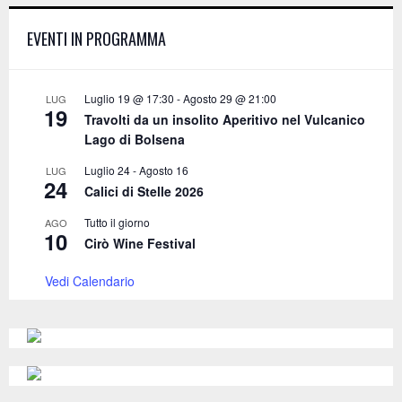
h
f
A
EVENTI IN PROGRAMMA
o
r
R
:
C
Luglio 19 @ 17:30
-
Agosto 29 @ 21:00
LUG
19
Travolti da un insolito Aperitivo nel Vulcanico
H
Lago di Bolsena
Luglio 24
-
Agosto 16
LUG
24
Calici di Stelle 2026
Tutto il giorno
AGO
10
Cirò Wine Festival
Vedi Calendario