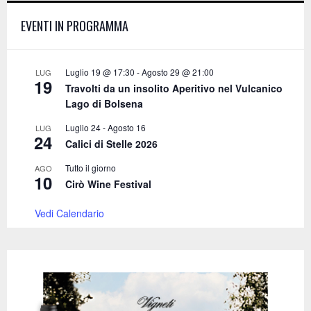
f
A
EVENTI IN PROGRAMMA
o
r
R
:
C
Luglio 19 @ 17:30
-
Agosto 29 @ 21:00
LUG
19
Travolti da un insolito Aperitivo nel Vulcanico
H
Lago di Bolsena
Luglio 24
-
Agosto 16
LUG
24
Calici di Stelle 2026
Tutto il giorno
AGO
10
Cirò Wine Festival
Vedi Calendario