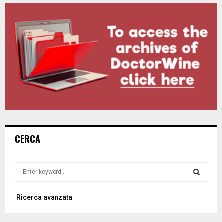
CERCA
S
e
a
S
Ricerca avanzata
r
c
E
h