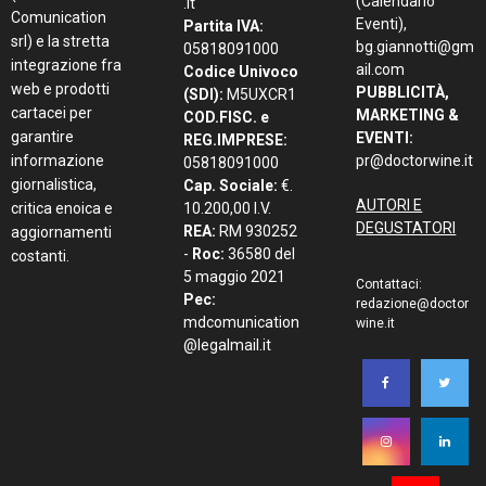
(Calendario
.it
Comunication
Eventi),
Partita IVA:
srl) e la stretta
bg.giannotti@gm
05818091000
integrazione fra
ail.com
Codice Univoco
web e prodotti
PUBBLICITÀ,
(SDI):
M5UXCR1
cartacei per
MARKETING &
COD.FISC. e
garantire
EVENTI:
REG.IMPRESE:
informazione
pr@doctorwine.it
05818091000
giornalistica,
Cap. Sociale:
€.
AUTORI E
critica enoica e
10.200,00 I.V.
DEGUSTATORI
REA:
RM 930252
aggiornamenti
-
Roc:
36580 del
costanti.
5 maggio 2021
Contattaci:
Pec:
redazione@doctor
mdcomunication
wine.it
@legalmail.it