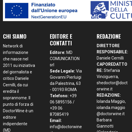
CHI SIAMO
EDITORE E
REDAZIONE
CONTATTI
DIRETTORE
Network di
RESPONSABILE:
informazione
Editore:
MD
Daniele Cernilli
COMUNICATION
che nasce nel
CAPOREDATTO
srl
2011 su iniziativa
RE:
Stefania
Sede Legale:
Via
del giornalista e
Vinciguerra,
Giovanni Pierluigi
critico Daniele
shedoctor@doct
da Palestrina, 63
Cernilli, da cui
orwine.it
- 00193 ROMA
eredita il
REDAZIONE:
Telefono:
+39
soprannome. Il
Iolanda Maggio,
06 5895156 /
punto di forza di
iolanda.maggio
+39 06
DoctorWine è un
@doctorwine.it
87085419
editore
Barbara
Email:
indipendente
Giannotti
info@doctorwine
(MD